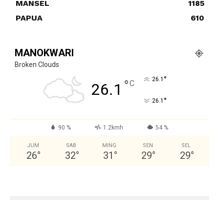
MANSEL
1185
PAPUA
610
MANOKWARI
Broken Clouds
°
26.1
°
C
26.1
°
26.1
90 %
1.2kmh
54 %
JUM
SAB
MING
SEN
SEL
26
°
32
°
31
°
29
°
29
°