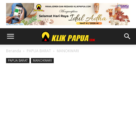
Beranda
PAPUA BARAT
MANOKWARI
PAPUA BARAT
MANOKWARI