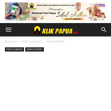
Beranda
PAPUA BARAT
MANOKWARI
PAPUA BARAT
MANOKWARI