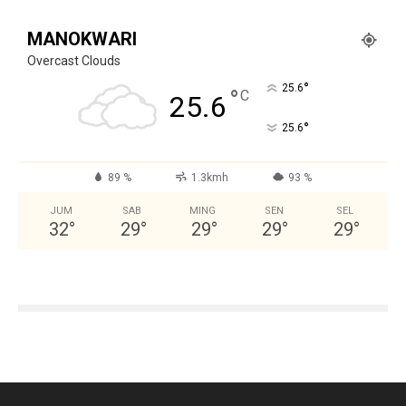
MANOKWARI
Overcast Clouds
°
25.6
°
C
25.6
°
25.6
89 %
1.3kmh
93 %
JUM
SAB
MING
SEN
SEL
32
°
29
°
29
°
29
°
29
°