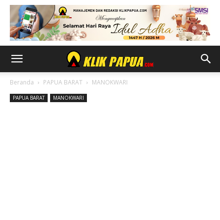
Beranda
PAPUA BARAT
MANOKWARI
PAPUA BARAT
MANOKWARI