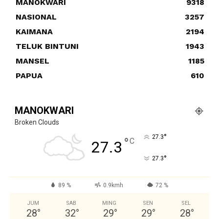
MANOKWARI
9318
NASIONAL
3257
KAIMANA
2194
TELUK BINTUNI
1943
MANSEL
1185
PAPUA
610
MANOKWARI
Broken Clouds
°
27.3
°
C
27.3
°
27.3
89 %
0.9kmh
72 %
JUM
SAB
MING
SEN
SEL
28
°
32
°
29
°
29
°
28
°