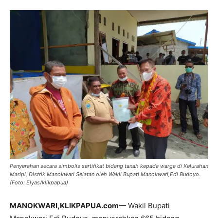
Penyerahan secara simbolis sertifikat bidang tanah kepada warga di Kelurahan
Maripi, Distrik Manokwari Selatan oleh Wakil Bupati Manokwari,Edi Budoyo.
(Foto: Elyas/klikpapua)
MANOKWARI,KLIKPAPUA.com
— Wakil Bupati