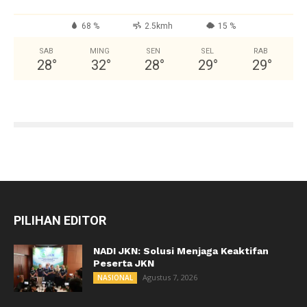
68 %
2.5kmh
15 %
SAB
MING
SEN
SEL
RAB
28
°
32
°
28
°
29
°
29
°
PILIHAN EDITOR
NADI JKN: Solusi Menjaga Keaktifan
Peserta JKN
Agustus 7, 2026
NASIONAL