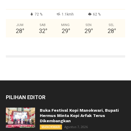
72 %
1.1kmh
62 %
JUM
SAB
MING
SEN
SEL
28
°
32
°
29
°
29
°
28
°
PILIHAN EDITOR
Buka Festival Kopi Manokwari, Bupati
Hermus Minta Kopi Arfak Terus
Dikembangkan
Agustus 7, 2026
MANOKWARI