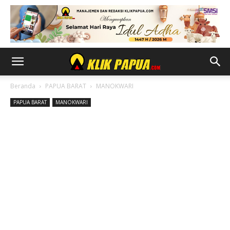
Beranda
PAPUA BARAT
MANOKWARI
PAPUA BARAT
MANOKWARI