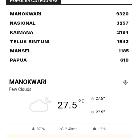
POPULAR CATEGORIES
MANOKWARI
9320
NASIONAL
3257
KAIMANA
2194
TELUK BINTUNI
1943
MANSEL
1185
PAPUA
610
MANOKWARI
Few Clouds
°
27.5
°
C
27.5
°
27.5
87 %
2.4kmh
12 %