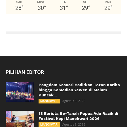
SAB
MING
SEN
SEL
RAB
28
°
30
°
31
°
29
°
29
°
PILIHAN EDITOR
Pangdam Kasuari Hadirkan Toton Karibo
hingga Komedian Yewen di Malam
Puncak...
Agustus 8, 2026
MANOKWARI
18 Barista Se-Tanah Papua Adu Racik di
Festival Kopi Manokwari 2026
Agustus 8, 2026
MANOKWARI