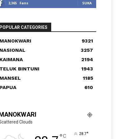
2,365
Fans
SUKA
POPULAR CATEGORIES
MANOKWARI
9321
NASIONAL
3257
KAIMANA
2194
TELUK BINTUNI
1943
MANSEL
1185
PAPUA
610
MANOKWARI
Scattered Clouds
°
28.7
°
C