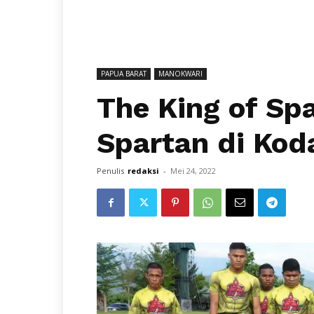
PAPUA BARAT
MANOKWARI
The King of Sp
Spartan di Kod
Penulis
redaksi
-
Mei 24, 2022