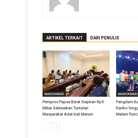
ARTIKEL TERKAIT
DARI PENULIS
MANOKWARI
MANOKWARI
Pemprov Papua Barat Siapkan Rp5
Pangdam Kas
Miliar Selesaikan Tuntutan
Karibo hing
Masyarakat Adat Kali Maruni
Malam Punca