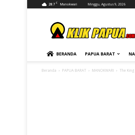
C
28.7
Minggu, Agustus 9, 2026
Manokwari
KLIKPAPUA
BERANDA
PAPUA BARAT
NA
Beranda
PAPUA BARAT
MANOKWARI
The King