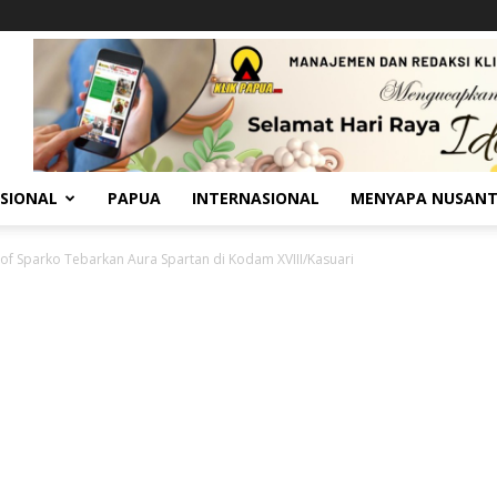
SIONAL
PAPUA
INTERNASIONAL
MENYAPA NUSAN
 of Sparko Tebarkan Aura Spartan di Kodam XVIII/Kasuari