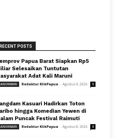
RECENT POSTS
emprov Papua Barat Siapkan Rp5
iliar Selesaikan Tuntutan
asyarakat Adat Kali Maruni
Redaktur KlikPapua
-
Agustus 9, 2026
ANOKWARI
0
angdam Kasuari Hadirkan Toton
aribo hingga Komedian Yewen di
alam Puncak Festival Raimuti
Redaktur KlikPapua
-
Agustus 8, 2026
ANOKWARI
0