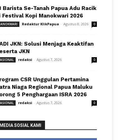
8 Barista Se-Tanah Papua Adu Racik
i Festival Kopi Manokwari 2026
Redaktur KlikPapua
-
Agustus 8, 2026
ANOKWARI
0
ADI JKN: Solusi Menjaga Keaktifan
eserta JKN
redaksi
-
Agustus 7, 2026
ASIONAL
0
rogram CSR Unggulan Pertamina
atra Niaga Regional Papua Maluku
orong 5 Penghargaan ISRA 2026
redaksi
-
Agustus 7, 2026
ASIONAL
0
MEDIA SOSIAL KAMI