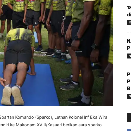
1
d
M
N
P
N
P
P
B
N
Spartan Komando (Sparko), Letnan Kolonel Inf Eka Wira
endiri ke Makodam XVIII/Kasuari berikan aura sparko