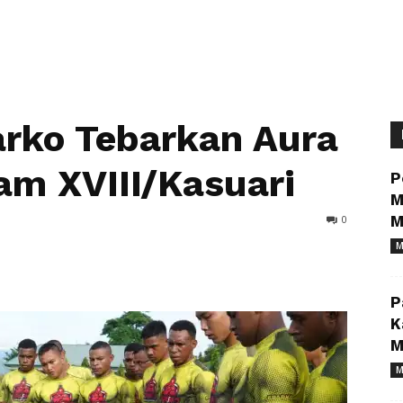
arko Tebarkan Aura
am XVIII/Kasuari
P
M
0
M
M
P
K
M
M