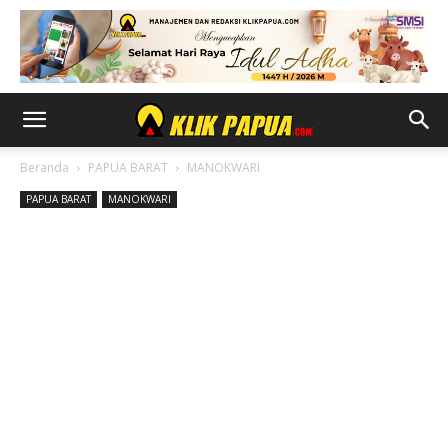
Beranda
PAPUA BARAT
MANOKWARI
PAPUA BARAT
MANOKWARI