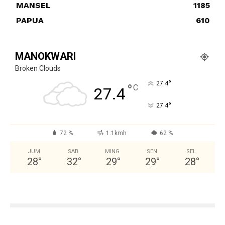
MANSEL
1185
PAPUA
610
MANOKWARI
Broken Clouds
°
27.4
°
C
27.4
°
27.4
72 %
1.1kmh
62 %
JUM
SAB
MING
SEN
SEL
28
°
32
°
29
°
29
°
28
°