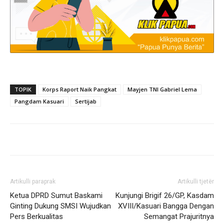
TOPIK
Korps Raport Naik Pangkat
Mayjen TNI Gabriel Lema
Pangdam Kasuari
Sertijab
Artikulli paraprak
Artikulli tjetër
Ketua DPRD Sumut Baskami
Kunjungi Brigif 26/GP, Kasdam
Ginting Dukung SMSI Wujudkan
XVIII/Kasuari Bangga Dengan
Pers Berkualitas
Semangat Prajuritnya