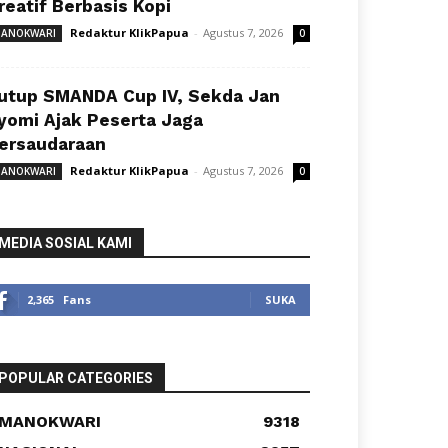
reatif Berbasis Kopi
Redaktur KlikPapua
-
Agustus 7, 2026
ANOKWARI
0
utup SMANDA Cup IV, Sekda Jan
yomi Ajak Peserta Jaga
ersaudaraan
Redaktur KlikPapua
-
Agustus 7, 2026
ANOKWARI
0
MEDIA SOSIAL KAMI
2,365
Fans
SUKA
POPULAR CATEGORIES
MANOKWARI
9318