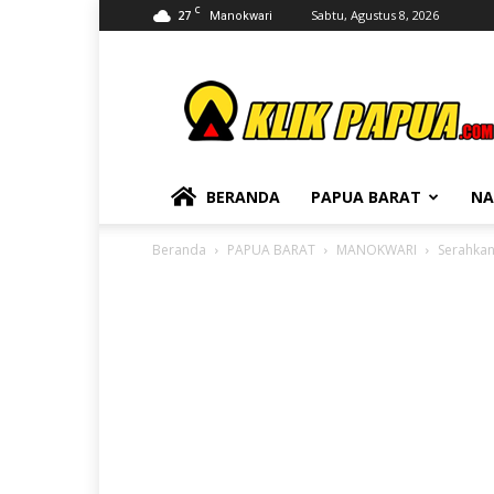
C
27
Sabtu, Agustus 8, 2026
Manokwari
KLIKPAPUA
BERANDA
PAPUA BARAT
NA
Beranda
PAPUA BARAT
MANOKWARI
Serahkan