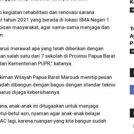
K
M
egiatan rehabilitasi dan renovasi sarana
at tahun 2021 yang berada di lokasi SMA Negeri 1
pisan masyarakat, agar sama-sama menjaga dan
T
n.
A
P
harus merawat apa yang telah diberikan dengan
M
n salah satu dari 7 sekolah di Provinsi Papua Barat
ri Kementerian PUPR,” katanya.
kiman Wilayah Papua Barat Marsudi menitip pesan
udah dibangun dengan bagus dengan standar teknis
t harus dijaga kebersihannya.
sana, anak-anak ini ditugaskan untuk menjaga
tul-betul asri, nyaman agar anak-anak belajar
 AC lagi, karena ruangan yang kita bangun sudah
.