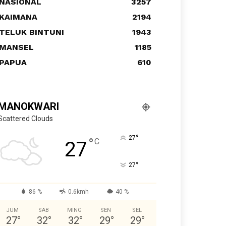
NASIONAL
3257
KAIMANA
2194
TELUK BINTUNI
1943
MANSEL
1185
PAPUA
610
MANOKWARI
Scattered Clouds
°
27
°
C
27
°
27
86 %
0.6kmh
40 %
JUM
SAB
MING
SEN
SEL
27
°
32
°
32
°
29
°
29
°