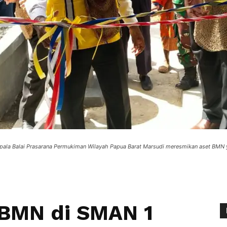
a Balai Prasarana Permukiman Wilayah Papua Barat Marsudi meresmikan aset BMN yang
 BMN di SMAN 1