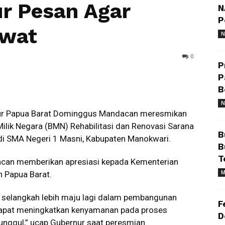
r Pesan Agar
N
P
awat
N
0
P
P
B
N
r Papua Barat Dominggus Mandacan meresmikan
ilik Negara (BMN) Rehabilitasi dan Renovasi Sarana
B
di SMA Negeri 1 Masni, Kabupaten Manokwari.
B
T
can memberikan apresiasi kepada Kementerian
M
 Papua Barat.
dai selangkah lebih maju lagi dalam pembangunan
F
 dapat meningkatkan kenyamanan pada proses
D
unggul,” ucap Gubernur saat peresmian.