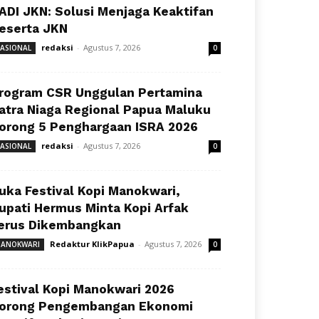
ADI JKN: Solusi Menjaga Keaktifan
eserta JKN
redaksi
-
Agustus 7, 2026
ASIONAL
0
rogram CSR Unggulan Pertamina
atra Niaga Regional Papua Maluku
orong 5 Penghargaan ISRA 2026
redaksi
-
Agustus 7, 2026
ASIONAL
0
uka Festival Kopi Manokwari,
upati Hermus Minta Kopi Arfak
erus Dikembangkan
Redaktur KlikPapua
-
Agustus 7, 2026
ANOKWARI
0
estival Kopi Manokwari 2026
orong Pengembangan Ekonomi