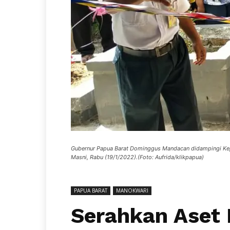
Gubernur Papua Barat Dominggus Mandacan didampingi Kepal
Masni, Rabu (19/1/2022).(Foto: Aufrida/klikpapua)
PAPUA BARAT
MANOKWARI
Serahkan Aset