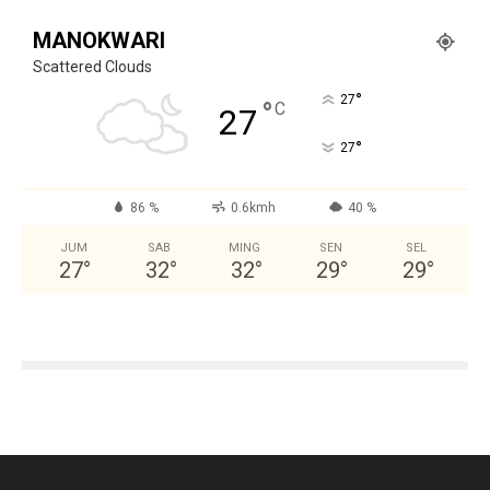
MANOKWARI
Scattered Clouds
°
27
°
C
27
°
27
86 %
0.6kmh
40 %
JUM
SAB
MING
SEN
SEL
27
°
32
°
32
°
29
°
29
°