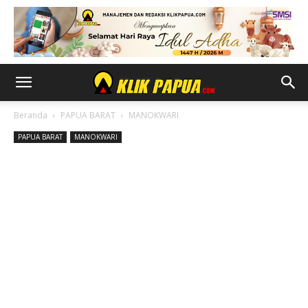
Beranda
PAPUA BARAT
MANOKWARI
PAPUA BARAT
MANOKWARI