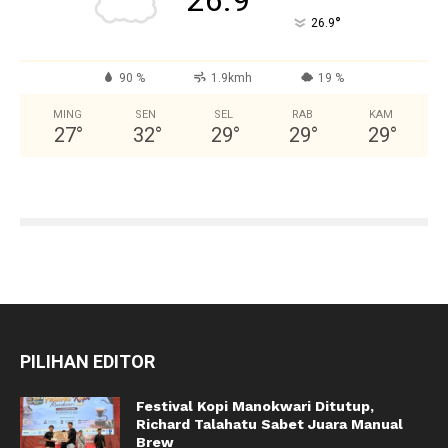
26.9
°
26.9
90 %
1.9kmh
19 %
MING
SEN
SEL
RAB
KAM
27
°
32
°
29
°
29
°
29
°
PILIHAN EDITOR
Festival Kopi Manokwari Ditutup,
Richard Talahatu Sabet Juara Manual
Brew