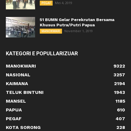
Mei 4, 2019
PEGAF
51 BUMN Gelar Perekrutan Bersama
Khusus Putra/Putri Papua
November 1, 2019
MANOKWARI
KATEGORI E POPULLARIZUAR
MANOKWARI
9322
NASIONAL
3257
KAIMANA
2194
TELUK BINTUNI
1943
MANSEL
1185
PAPUA
610
PEGAF
407
KOTA SORONG
228