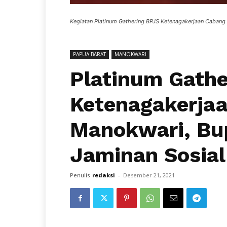
Kegiatan Platinum Gathering BPJS Ketenagakerjaan Cabang 
PAPUA BARAT
MANOKWARI
Platinum Gathe
Ketenagakerja
Manokwari, Bup
Jaminan Sosial
Penulis
redaksi
-
Desember 21, 2021