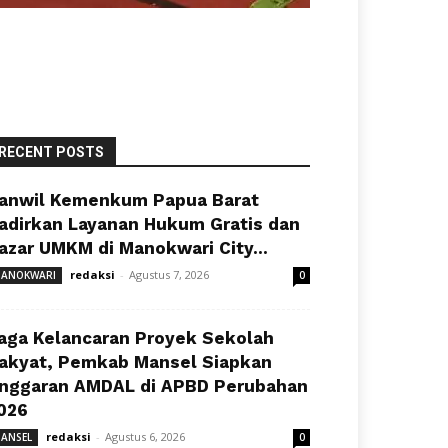
RECENT POSTS
anwil Kemenkum Papua Barat
adirkan Layanan Hukum Gratis dan
azar UMKM di Manokwari City...
redaksi
-
Agustus 7, 2026
ANOKWARI
0
aga Kelancaran Proyek Sekolah
akyat, Pemkab Mansel Siapkan
nggaran AMDAL di APBD Perubahan
026
redaksi
-
Agustus 6, 2026
ANSEL
0