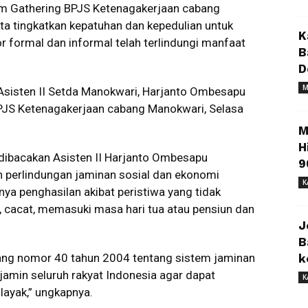
um Gathering BPJS Ketenagakerjaan cabang
 tingkatkan kepatuhan dan kepedulian untuk
K
r formal dan informal telah terlindungi manfaat
B
”
D
M
Asisten II Setda Manokwari, Harjanto Ombesapu
PJS Ketenagakerjaan cabang Manokwari, Selasa
M
H
dibacakan Asisten II Harjanto Ombesapu
9
 perlindungan jaminan sosial dan ekonomi
K
nya penghasilan akibat peristiwa yang tidak
a, cacat, memasuki masa hari tua atau pensiun dan
J
B
ng nomor 40 tahun 2004 tentang sistem jaminan
k
jamin seluruh rakyat Indonesia agar dapat
K
ayak,” ungkapnya.