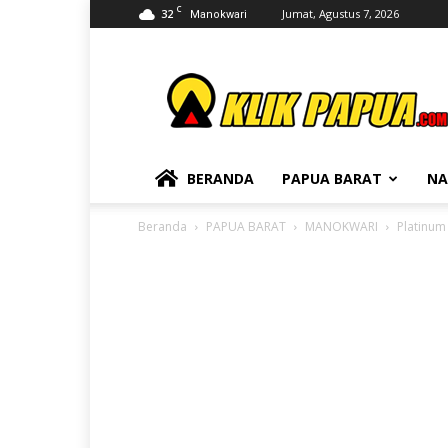
C
32
Jumat, Agustus 7, 2026
Manokwari
KLIKPAPUA
BERANDA
PAPUA BARAT
NA
Beranda
PAPUA BARAT
MANOKWARI
Platinum