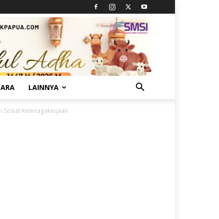
TARA
LAINNYA
n Sosial Ketenagakerjaan