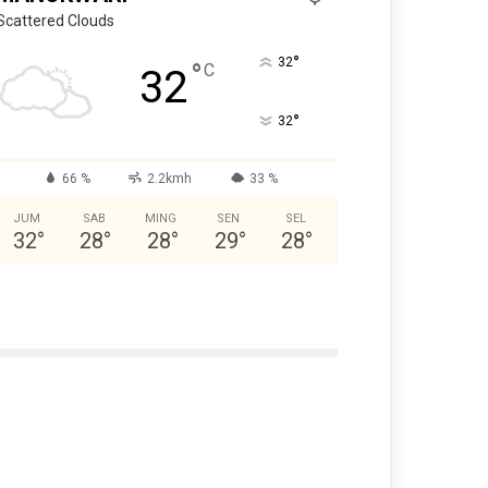
Scattered Clouds
°
32
°
C
32
°
32
66 %
2.2kmh
33 %
JUM
SAB
MING
SEN
SEL
32
°
28
°
28
°
29
°
28
°