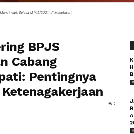
Manokwari, Selasa (21/12/2021) di Manokwari.
ring BPJS
an Cabang
K
H
ati: Pentingnya
B
M
 Ketenagakerjaan
J
0
R
A
2
M