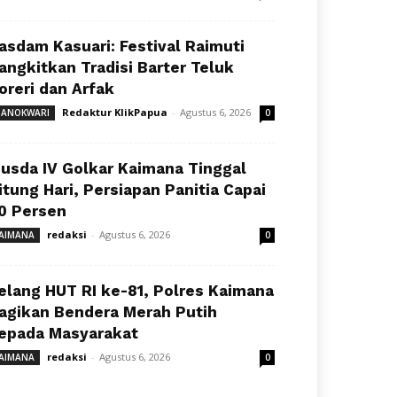
asdam Kasuari: Festival Raimuti
angkitkan Tradisi Barter Teluk
oreri dan Arfak
Redaktur KlikPapua
-
Agustus 6, 2026
ANOKWARI
0
usda IV Golkar Kaimana Tinggal
itung Hari, Persiapan Panitia Capai
0 Persen
redaksi
-
Agustus 6, 2026
AIMANA
0
elang HUT RI ke-81, Polres Kaimana
agikan Bendera Merah Putih
epada Masyarakat
redaksi
-
Agustus 6, 2026
AIMANA
0