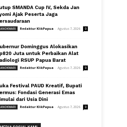
utup SMANDA Cup IV, Sekda Jan
yomi Ajak Peserta Jaga
ersaudaraan
Redaktur KlikPapua
-
Agustus 7, 2026
ANOKWARI
0
ubernur Dominggus Alokasikan
p820 Juta untuk Perbaikan Alat
adiologi RSUP Papua Barat
Redaktur KlikPapua
-
Agustus 7, 2026
ANOKWARI
0
uka Festival PAUD Kreatif, Bupati
ermus: Fondasi Generasi Emas
imulai dari Usia Dini
Redaktur KlikPapua
-
Agustus 7, 2026
ANOKWARI
0