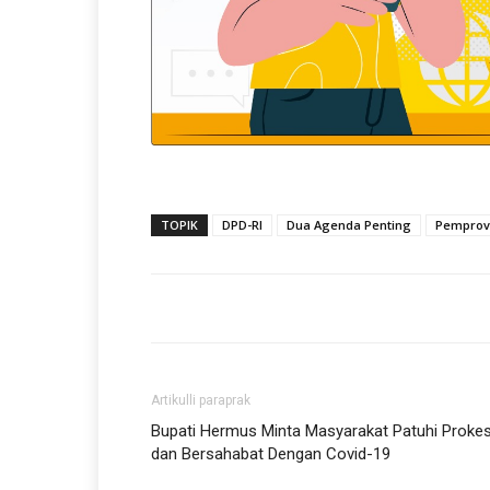
TOPIK
DPD-RI
Dua Agenda Penting
Pemprov
Artikulli paraprak
Bupati Hermus Minta Masyarakat Patuhi Proke
dan Bersahabat Dengan Covid-19