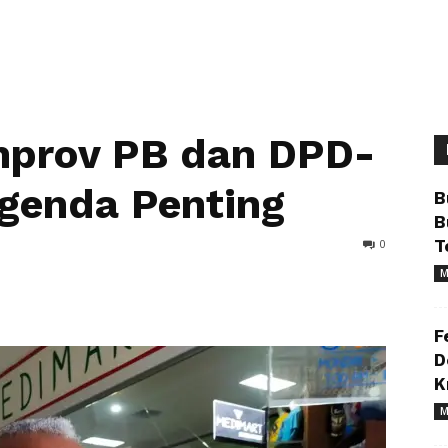
prov PB dan DPD-
genda Penting
B
B
0
T
M
F
D
K
M