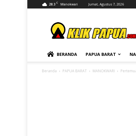
C
28.3
Jumat, Agustus 7, 2026
Manokwari
KLIKPAPUA
BERANDA
PAPUA BARAT
NA
Beranda
PAPUA BARAT
MANOKWARI
Pertemu