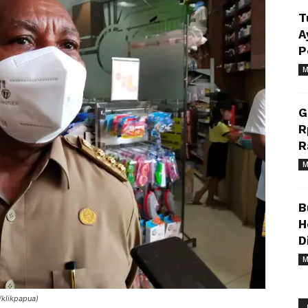
T
A
P
M
G
R
R
M
B
H
D
M
/klikpapua)