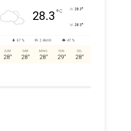
°
28.3
°
C
28.3
°
28.3
67 %
2.4kmh
47 %
JUM
SAB
MING
SEN
SEL
28
°
28
°
28
°
29
°
28
°