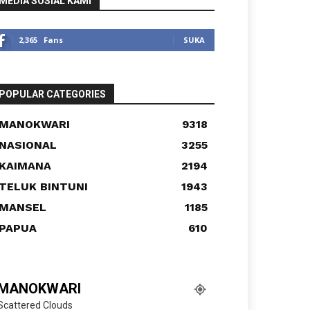
MEDIA SOSIAL KAMI
2,365
Fans
SUKA
POPULAR CATEGORIES
MANOKWARI
9318
NASIONAL
3255
KAIMANA
2194
TELUK BINTUNI
1943
MANSEL
1185
PAPUA
610
MANOKWARI
Scattered Clouds