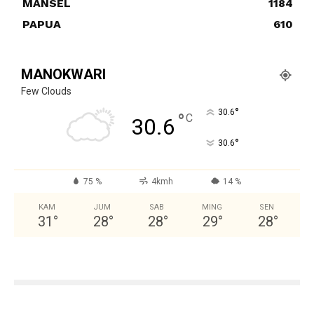
MANSEL
1184
PAPUA
610
MANOKWARI
Few Clouds
°
30.6
°
C
30.6
°
30.6
75 %
4kmh
14 %
KAM
JUM
SAB
MING
SEN
31
°
28
°
28
°
29
°
28
°