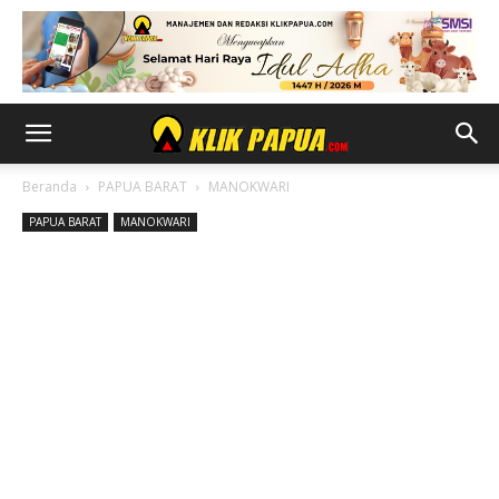
Beranda
PAPUA BARAT
MANOKWARI
PAPUA BARAT
MANOKWARI