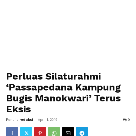
Perluas Silaturahmi
‘Passapedana Kampung
Bugis Manokwari’ Terus
Eksis
Penulis
redaksi
-
April 1, 2019
0