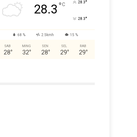
°
28.3
°
C
28.3
°
28.3
68 %
2.5kmh
15 %
SAB
MING
SEN
SEL
RAB
28
°
32
°
28
°
29
°
29
°