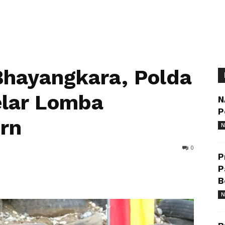
Bhayangkara, Polda
elar Lomba
N
P
rn
N
0
P
P
B
N