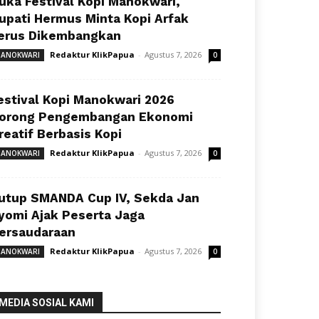
uka Festival Kopi Manokwari,
upati Hermus Minta Kopi Arfak
erus Dikembangkan
Redaktur KlikPapua
-
Agustus 7, 2026
ANOKWARI
0
estival Kopi Manokwari 2026
orong Pengembangan Ekonomi
reatif Berbasis Kopi
Redaktur KlikPapua
-
Agustus 7, 2026
ANOKWARI
0
utup SMANDA Cup IV, Sekda Jan
yomi Ajak Peserta Jaga
ersaudaraan
Redaktur KlikPapua
-
Agustus 7, 2026
ANOKWARI
0
MEDIA SOSIAL KAMI