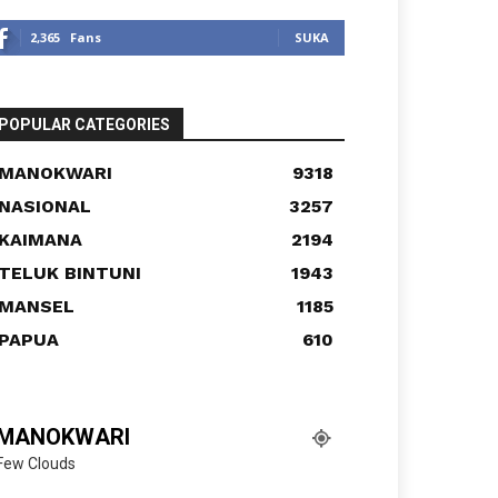
2,365
Fans
SUKA
POPULAR CATEGORIES
MANOKWARI
9318
NASIONAL
3257
KAIMANA
2194
TELUK BINTUNI
1943
MANSEL
1185
PAPUA
610
MANOKWARI
Few Clouds