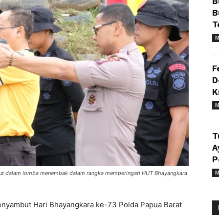
B
B
T
M
F
D
K
M
T
A
P
M
i ikut dalam lomba menembak dalam rangka memperingati HUT Bhayangkara
nyambut Hari Bhayangkara ke-73 Polda Papua Barat