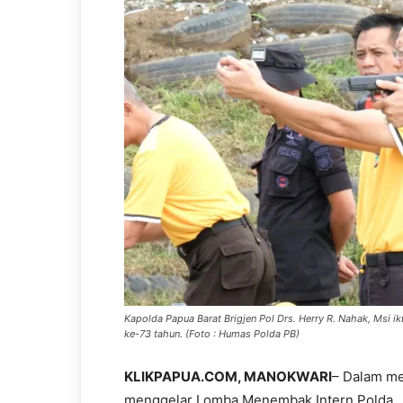
Kapolda Papua Barat Brigjen Pol Drs. Herry R. Nahak, Ms
ke-73 tahun. (Foto : Humas Polda PB)
KLIKPAPUA.COM, MANOKWARI
– Dalam me
menggelar Lomba Menembak Intern Polda.