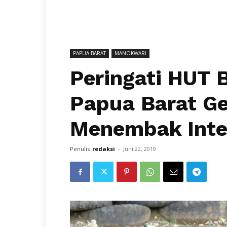
PAPUA BARAT
MANOKWARI
Peringati HUT 
Papua Barat G
Menembak Inte
Penulis
redaksi
-
Juni 22, 2019