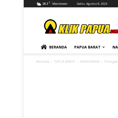
C
28.3
Sabtu, Agustus 8, 2026
Manokwari
KLIKPAPUA
BERANDA
PAPUA BARAT
NA
Beranda
PAPUA BARAT
MANOKWARI
Peringat