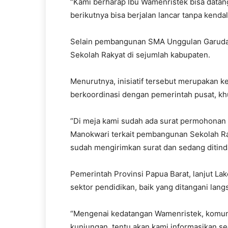
“Kami berharap Ibu Wamenristek bisa data
berikutnya bisa berjalan lancar tanpa kendal
Selain pembangunan SMA Unggulan Garuda
Sekolah Rakyat di sejumlah kabupaten.
Menurutnya, inisiatif tersebut merupakan
berkoordinasi dengan pemerintah pusat, kh
“Di meja kami sudah ada surat permohonan 
Manokwari terkait pembangunan Sekolah Rak
sudah mengirimkan surat dan sedang ditindakl
Pemerintah Provinsi Papua Barat, lanjut 
sektor pendidikan, baik yang ditangani lang
“Mengenai kedatangan Wamenristek, komunik
kunjungan, tentu akan kami informasikan sec