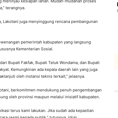
ng meninjau kesiapan lahan. Mudah-mudahan proses
a,” terangnya.
, Lakotani juga menyinggung rencana pembangunan
 kewenangan pemerintah kabupaten yang langsung
ususnya Kementerian Sosial.
dari Bupati Fakfak, Bupati Teluk Wondama, dan Bupati
yat. Kemungkinan ada kepala daerah lain yang juga
anjuti oleh instansi teknis terkait,” jelasnya.
Lakotani, berkomitmen mendukung penuh pengembangan
sung oleh provinsi maupun melalui inisiatif kabupaten.
asi terus kami lakukan. Jika sudah ada kepastian
ara resmi kepada publik,” tutupnya. (dra)