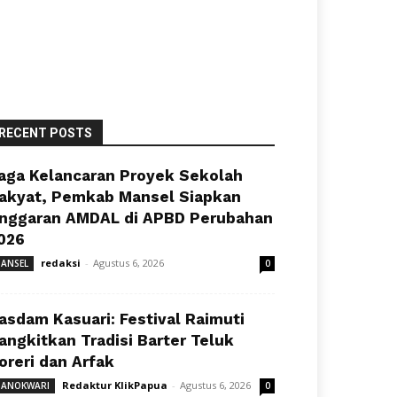
RECENT POSTS
aga Kelancaran Proyek Sekolah
akyat, Pemkab Mansel Siapkan
nggaran AMDAL di APBD Perubahan
026
redaksi
-
Agustus 6, 2026
ANSEL
0
asdam Kasuari: Festival Raimuti
angkitkan Tradisi Barter Teluk
oreri dan Arfak
Redaktur KlikPapua
-
Agustus 6, 2026
ANOKWARI
0