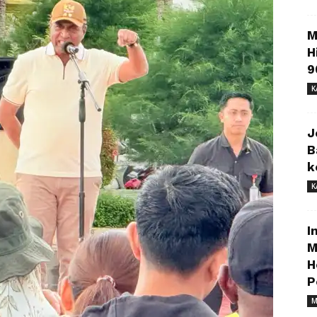
M
H
9
K
J
B
k
K
I
M
H
P
M