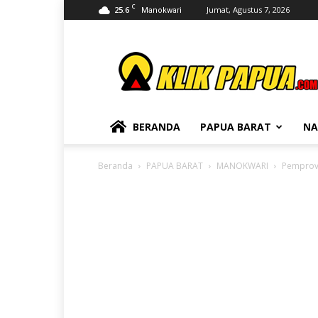
C
25.6
Jumat, Agustus 7, 2026
Manokwari
KLIKPAPUA
BERANDA
PAPUA BARAT
NA
Beranda
PAPUA BARAT
MANOKWARI
Pemprov 