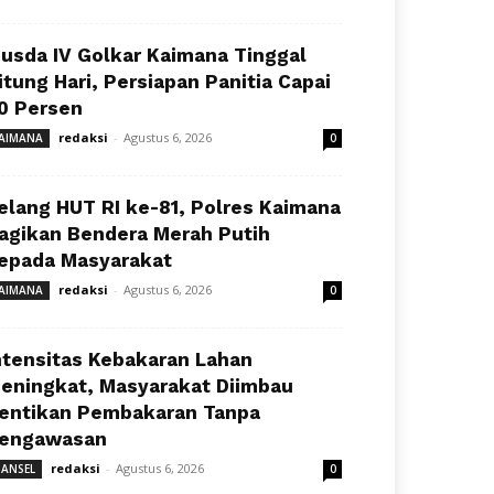
usda IV Golkar Kaimana Tinggal
itung Hari, Persiapan Panitia Capai
0 Persen
redaksi
-
Agustus 6, 2026
AIMANA
0
elang HUT RI ke-81, Polres Kaimana
agikan Bendera Merah Putih
epada Masyarakat
redaksi
-
Agustus 6, 2026
AIMANA
0
ntensitas Kebakaran Lahan
eningkat, Masyarakat Diimbau
entikan Pembakaran Tanpa
engawasan
redaksi
-
Agustus 6, 2026
ANSEL
0