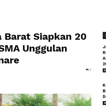
 Barat Siapkan 20
 SMA Unggulan
J
R
mare
A
2
0
M
K
B
D
M