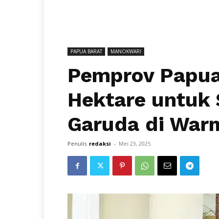
PAPUA BARAT
MANOKWARI
Pemprov Papua
Hektare untuk
Garuda di War
Penulis
redaksi
-
Mei 23, 2025