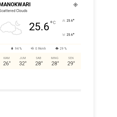
MANOKWARI
Scattered Clouds
°
25.6
°
C
25.6
°
25.6
94 %
0.9kmh
29 %
KAM
JUM
SAB
MING
SEN
26
°
32
°
28
°
28
°
29
°