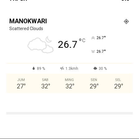
MANOKWARI
Scattered Clouds
°
26.7
°
C
26.7
°
26.7
89 %
1.3kmh
30 %
JUM
SAB
MING
SEN
SEL
27
°
32
°
32
°
29
°
29
°