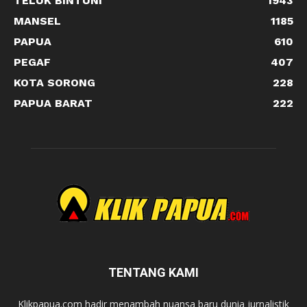
TELUK BINTUNI
1943
MANSEL
1185
PAPUA
610
PEGAF
407
KOTA SORONG
228
PAPUA BARAT
222
TENTANG KAMI
Klikpapua.com hadir menambah nuansa baru dunia jurnalistik