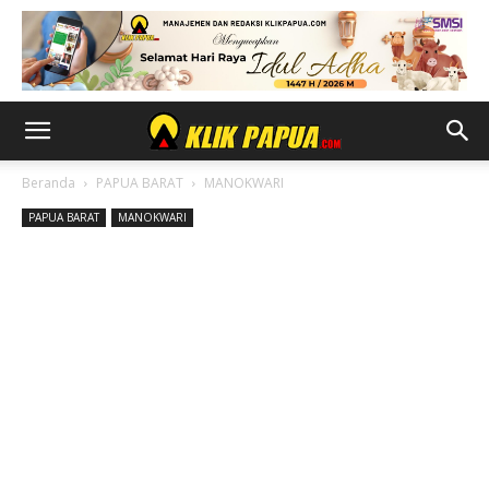
Beranda
PAPUA BARAT
MANOKWARI
PAPUA BARAT
MANOKWARI