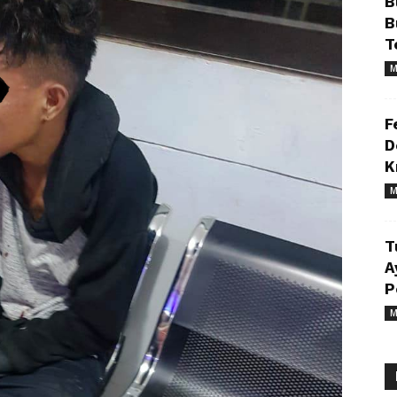
B
B
T
M
F
D
K
M
T
A
P
M