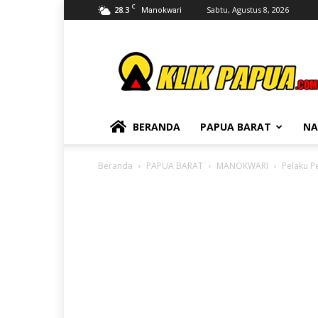
C
28.3
Sabtu, Agustus 8, 2026
Manokwari
KLIKPAPUA
BERANDA
PAPUA BARAT
NA
Beranda
PAPUA BARAT
MANOKWARI
Pelaku P