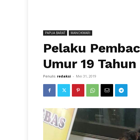
PAPUA BARAT
MANOKWARI
Pelaku Pembaco
Umur 19 Tahun
Penulis
redaksi
-
Mei 31, 2019