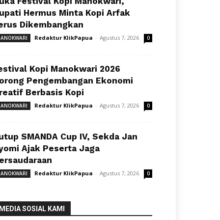
uka Festival Kopi Manokwari,
upati Hermus Minta Kopi Arfak
erus Dikembangkan
Redaktur KlikPapua
-
Agustus 7, 2026
ANOKWARI
0
estival Kopi Manokwari 2026
orong Pengembangan Ekonomi
reatif Berbasis Kopi
Redaktur KlikPapua
-
Agustus 7, 2026
ANOKWARI
0
utup SMANDA Cup IV, Sekda Jan
yomi Ajak Peserta Jaga
ersaudaraan
Redaktur KlikPapua
-
Agustus 7, 2026
ANOKWARI
0
MEDIA SOSIAL KAMI