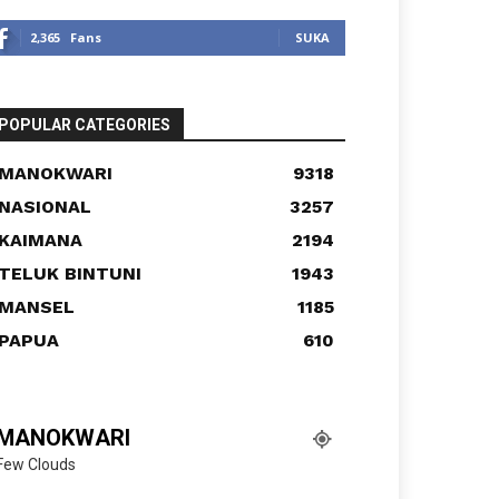
2,365
Fans
SUKA
POPULAR CATEGORIES
MANOKWARI
9318
NASIONAL
3257
KAIMANA
2194
TELUK BINTUNI
1943
MANSEL
1185
PAPUA
610
MANOKWARI
Few Clouds