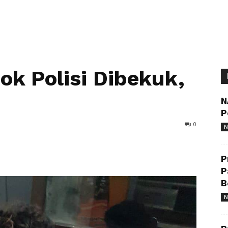
k Polisi Dibekuk,
N
P
0
N
P
P
B
N