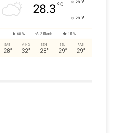
°
28.3
°
C
28.3
°
28.3
68 %
2.5kmh
15 %
SAB
MING
SEN
SEL
RAB
28
°
32
°
28
°
29
°
29
°