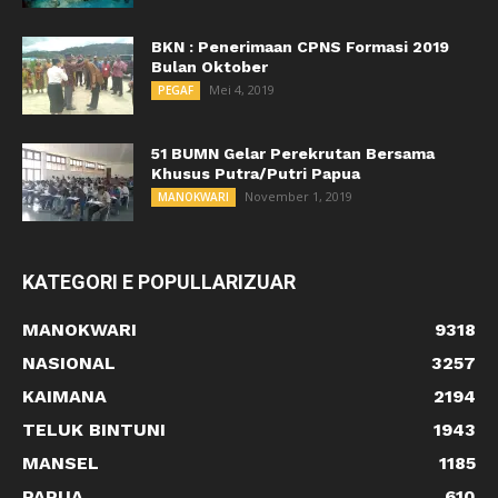
BKN : Penerimaan CPNS Formasi 2019
Bulan Oktober
Mei 4, 2019
PEGAF
51 BUMN Gelar Perekrutan Bersama
Khusus Putra/Putri Papua
November 1, 2019
MANOKWARI
KATEGORI E POPULLARIZUAR
MANOKWARI
9318
NASIONAL
3257
KAIMANA
2194
TELUK BINTUNI
1943
MANSEL
1185
PAPUA
610