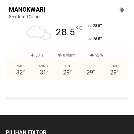
MANOKWARI
Scattered Clouds
°
28.5
°
C
28.5
°
28.5
80 %
0.9kmh
32 %
SAB
MING
SEN
SEL
RAB
32
°
31
°
29
°
29
°
29
°
PILIHAN EDITOR