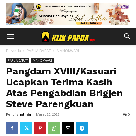
Beranda
PAPUA BARAT
MANOKWARI
PAPUA BARAT
MANOKWARI
Pangdam XVIII/Kasuari
Ucapkan Terima Kasih
Atas Pengabdian Brigjen
Steve Parengkuan
Penulis
admin
-
Maret 25, 2022
0