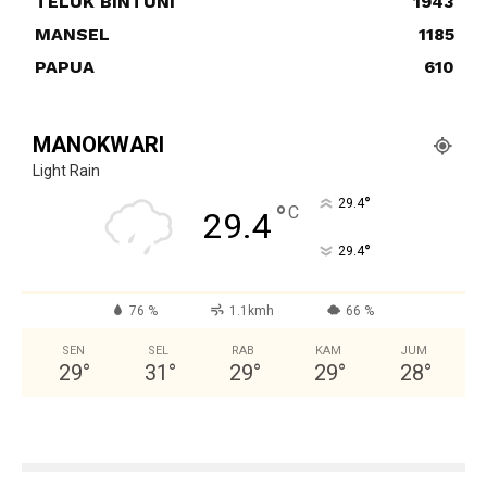
TELUK BINTUNI
1943
MANSEL
1185
PAPUA
610
MANOKWARI
Light Rain
°
29.4
°
C
29.4
°
29.4
76 %
1.1kmh
66 %
SEN
SEL
RAB
KAM
JUM
29
°
31
°
29
°
29
°
28
°