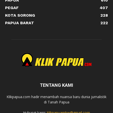
PAPUA
610
PEGAF
407
KOTA SORONG
228
PAPUA BARAT
222
TENTANG KAMI
Klikpapua.com hadir menambah nuansa baru dunia jurnalistik
di Tanah Papua
Hubungi kami:
klikpapuamkw@gmail.com