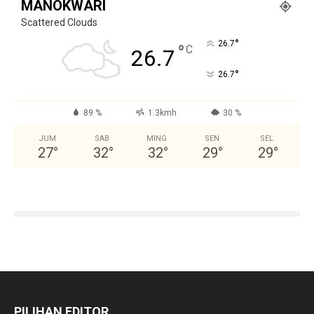
MANOKWARI
Scattered Clouds
°
26.7
°
C
26.7
°
26.7
89 %
1.3kmh
30 %
JUM
SAB
MING
SEN
SEL
27
°
32
°
32
°
29
°
29
°
PILIHAN EDITOR