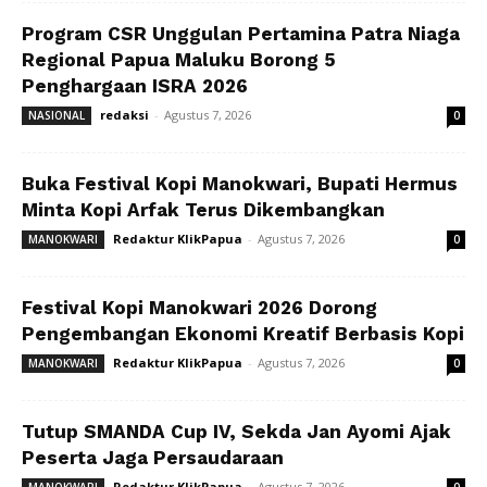
Program CSR Unggulan Pertamina Patra Niaga
Regional Papua Maluku Borong 5
Penghargaan ISRA 2026
redaksi
-
Agustus 7, 2026
NASIONAL
0
Buka Festival Kopi Manokwari, Bupati Hermus
Minta Kopi Arfak Terus Dikembangkan
Redaktur KlikPapua
-
Agustus 7, 2026
MANOKWARI
0
Festival Kopi Manokwari 2026 Dorong
Pengembangan Ekonomi Kreatif Berbasis Kopi
Redaktur KlikPapua
-
Agustus 7, 2026
MANOKWARI
0
Tutup SMANDA Cup IV, Sekda Jan Ayomi Ajak
Peserta Jaga Persaudaraan
Redaktur KlikPapua
-
Agustus 7, 2026
MANOKWARI
0