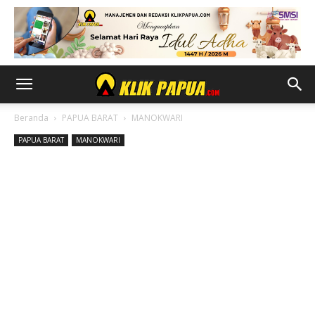
Beranda
PAPUA BARAT
MANOKWARI
PAPUA BARAT
MANOKWARI