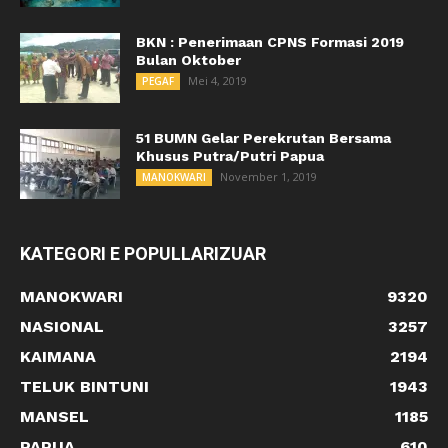
BKN : Penerimaan CPNS Formasi 2019
Bulan Oktober
Mei 4, 2019
PEGAF
51 BUMN Gelar Perekrutan Bersama
Khusus Putra/Putri Papua
November 1, 2019
MANOKWARI
KATEGORI E POPULLARIZUAR
MANOKWARI
9320
NASIONAL
3257
KAIMANA
2194
TELUK BINTUNI
1943
MANSEL
1185
PAPUA
610