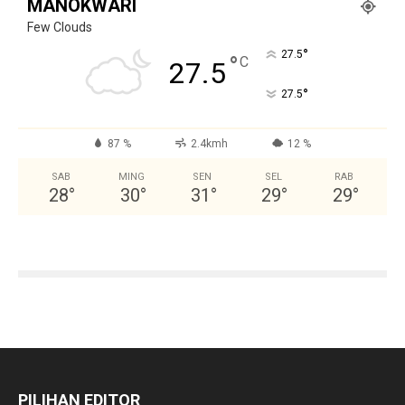
MANOKWARI
Few Clouds
°
27.5
°
C
27.5
°
27.5
87 %
2.4kmh
12 %
SAB
MING
SEN
SEL
RAB
28
°
30
°
31
°
29
°
29
°
PILIHAN EDITOR