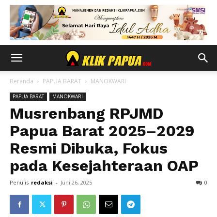
Beranda
PAPUA BARAT
MANOKWARI
PAPUA BARAT
MANOKWARI
Musrenbang RPJMD
Papua Barat 2025–2029
Resmi Dibuka, Fokus
pada Kesejahteraan OAP
Penulis
redaksi
-
Juni 26, 2025
0