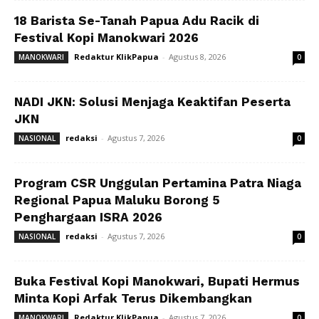
18 Barista Se-Tanah Papua Adu Racik di
Festival Kopi Manokwari 2026
Redaktur KlikPapua
-
Agustus 8, 2026
MANOKWARI
0
NADI JKN: Solusi Menjaga Keaktifan Peserta
JKN
redaksi
-
Agustus 7, 2026
NASIONAL
0
Program CSR Unggulan Pertamina Patra Niaga
Regional Papua Maluku Borong 5
Penghargaan ISRA 2026
redaksi
-
Agustus 7, 2026
NASIONAL
0
Buka Festival Kopi Manokwari, Bupati Hermus
Minta Kopi Arfak Terus Dikembangkan
Redaktur KlikPapua
-
Agustus 7, 2026
MANOKWARI
0