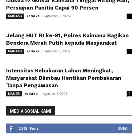
Musda IV Golkar Kaimana Tinggal Hitung Hari,
Persiapan Panitia Capai 90 Persen
redaksi
-
Agustus 6, 2026
KAIMANA
0
Jelang HUT RI ke-81, Polres Kaimana Bagikan
Bendera Merah Putih kepada Masyarakat
redaksi
-
Agustus 6, 2026
KAIMANA
0
Intensitas Kebakaran Lahan Meningkat,
Masyarakat Diimbau Hentikan Pembakaran
Tanpa Pengawasan
redaksi
-
Agustus 6, 2026
MANSEL
0
MEDIA SOSIAL KAMI
2,365
Fans
SUKA