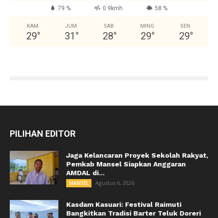
79 %
0.9kmh
58 %
KAM
JUM
SAB
MING
SEN
29
°
31
°
28
°
29
°
29
°
PILIHAN EDITOR
Jaga Kelancaran Proyek Sekolah Rakyat,
Pemkab Mansel Siapkan Anggaran
AMDAL di...
Agustus 6, 2026
MANSEL
Kasdam Kasuari: Festival Raimuti
Bangkitkan Tradisi Barter Teluk Doreri