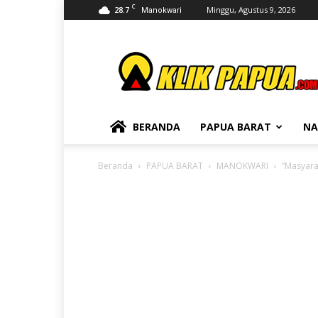
C
28.7
Minggu, Agustus 9, 2026
Manokwari
KLIKPAPUA
BERANDA
PAPUA BARAT
NA
Beranda
PAPUA BARAT
MANOKWARI
“Masyara