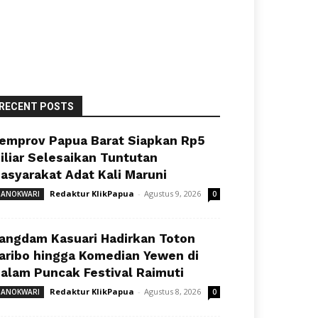
RECENT POSTS
emprov Papua Barat Siapkan Rp5
iliar Selesaikan Tuntutan
asyarakat Adat Kali Maruni
Redaktur KlikPapua
-
Agustus 9, 2026
ANOKWARI
0
angdam Kasuari Hadirkan Toton
aribo hingga Komedian Yewen di
alam Puncak Festival Raimuti
Redaktur KlikPapua
-
Agustus 8, 2026
ANOKWARI
0