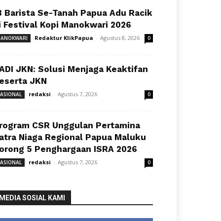
8 Barista Se-Tanah Papua Adu Racik
i Festival Kopi Manokwari 2026
Redaktur KlikPapua
-
Agustus 8, 2026
ANOKWARI
0
ADI JKN: Solusi Menjaga Keaktifan
eserta JKN
redaksi
-
Agustus 7, 2026
ASIONAL
0
rogram CSR Unggulan Pertamina
atra Niaga Regional Papua Maluku
orong 5 Penghargaan ISRA 2026
redaksi
-
Agustus 7, 2026
ASIONAL
0
MEDIA SOSIAL KAMI