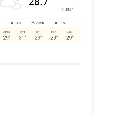
28.7
°
28.7
84 %
2kmh
30 %
MING
SEN
SEL
RAB
KAM
29
°
31
°
29
°
29
°
29
°