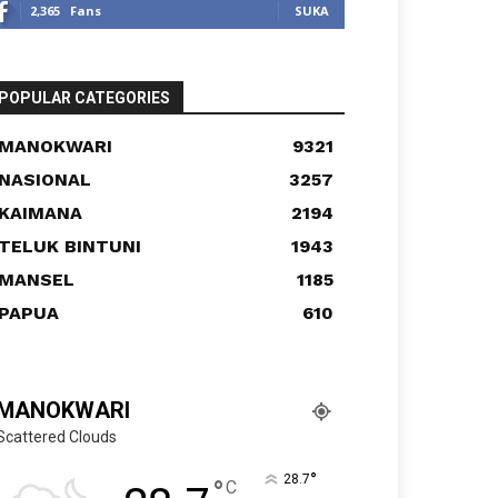
2,365
Fans
SUKA
POPULAR CATEGORIES
MANOKWARI
9321
NASIONAL
3257
KAIMANA
2194
TELUK BINTUNI
1943
MANSEL
1185
PAPUA
610
MANOKWARI
Scattered Clouds
°
28.7
°
C