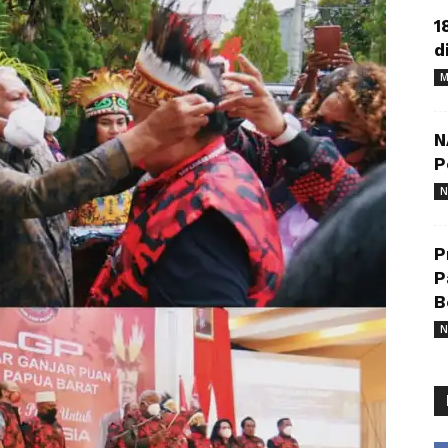
1
d
M
N
P
N
P
P
B
N