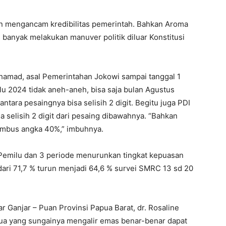
 dan mengancam kredibilitas pemerintah. Bahkan Aroma
g banyak melakukan manuver politik diluar Konstitusi
amad, asal Pemerintahan Jokowi sampai tanggal 1
u 2024 tidak aneh-aneh, bisa saja bulan Agustus
ntara pesaingnya bisa selisih 2 digit. Begitu juga PDI
selisih 2 digit dari pesaing dibawahnya. “Bahkan
nembus angka 40%,” imbuhnya.
emilu dan 3 periode menurunkan tingkat kepuasan
dari 71,7 % turun menjadi 64,6 % survei SMRC 13 sd 20
 Ganjar – Puan Provinsi Papua Barat, dr. Rosaline
a yang sungainya mengalir emas benar-benar dapat