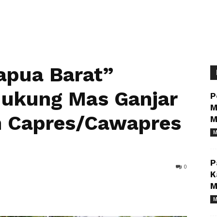
apua Barat”
dukung Mas Ganjar
P
M
 Capres/Cawapres
M
M
P
0
K
M
M