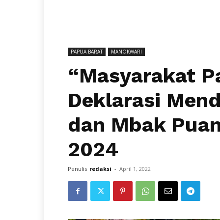
PAPUA BARAT
MANOKWARI
“Masyarakat P
Deklarasi Men
dan Mbak Puan
2024
Penulis
redaksi
-
April 1, 2022