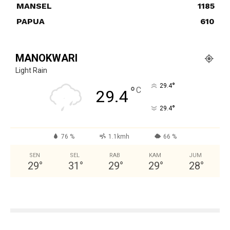
MANSEL
1185
PAPUA
610
MANOKWARI
Light Rain
°
29.4
°
C
29.4
°
29.4
76 %
1.1kmh
66 %
SEN
SEL
RAB
KAM
JUM
29
°
31
°
29
°
29
°
28
°