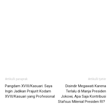
Artikulli paraprak
Artikulli tjetër
Pangdam XVIII/Kasuari: Saya
Disindir Megawati Karena
Ingin Jadikan Prajurit Kodam
Terlalu di Manja Presiden
XVIII/Kasuari yang Profesional
Jokowi, Apa Saja Kontribusi
Stafsus Milenial Presiden RI?