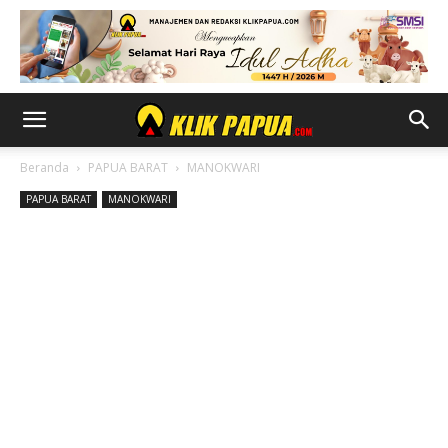
Beranda
PAPUA BARAT
MANOKWARI
PAPUA BARAT
MANOKWARI