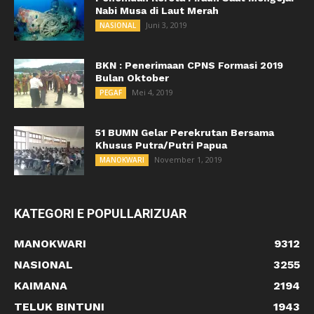
Nabi Musa di Laut Merah
Juni 3, 2019
NASIONAL
BKN : Penerimaan CPNS Formasi 2019
Bulan Oktober
Mei 4, 2019
PEGAF
51 BUMN Gelar Perekrutan Bersama
Khusus Putra/Putri Papua
November 1, 2019
MANOKWARI
KATEGORI E POPULLARIZUAR
MANOKWARI
9312
NASIONAL
3255
KAIMANA
2194
TELUK BINTUNI
1943