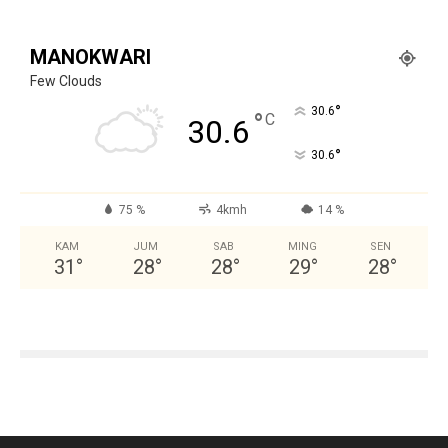
MANOKWARI
Few Clouds
°
30.6
°
C
30.6
°
30.6
75 %
4kmh
14 %
KAM
JUM
SAB
MING
SEN
31
°
28
°
28
°
29
°
28
°