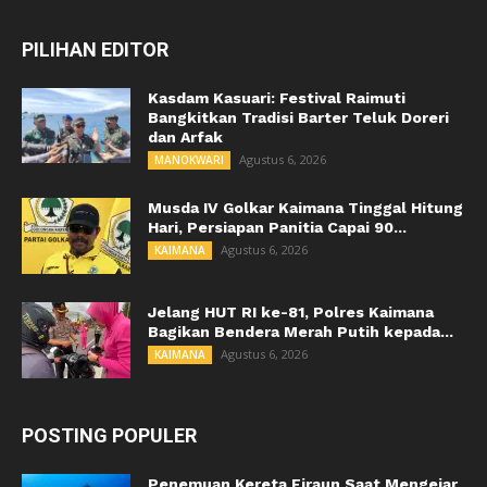
PILIHAN EDITOR
Kasdam Kasuari: Festival Raimuti
Bangkitkan Tradisi Barter Teluk Doreri
dan Arfak
Agustus 6, 2026
MANOKWARI
Musda IV Golkar Kaimana Tinggal Hitung
Hari, Persiapan Panitia Capai 90...
Agustus 6, 2026
KAIMANA
Jelang HUT RI ke-81, Polres Kaimana
Bagikan Bendera Merah Putih kepada...
Agustus 6, 2026
KAIMANA
POSTING POPULER
Penemuan Kereta Firaun Saat Mengejar