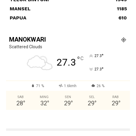
MANSEL
1185
PAPUA
610
MANOKWARI
Scattered Clouds
°
27.3
°
C
27.3
°
27.3
71 %
1.6kmh
26 %
SAB
MING
SEN
SEL
RAB
28
°
32
°
29
°
29
°
29
°