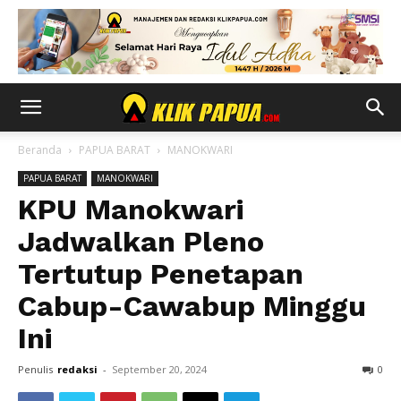
Beranda
PAPUA BARAT
MANOKWARI
PAPUA BARAT
MANOKWARI
KPU Manokwari
Jadwalkan Pleno
Tertutup Penetapan
Cabup-Cawabup Minggu
Ini
Penulis
redaksi
-
September 20, 2024
0