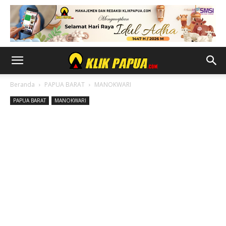
Beranda
PAPUA BARAT
MANOKWARI
PAPUA BARAT
MANOKWARI