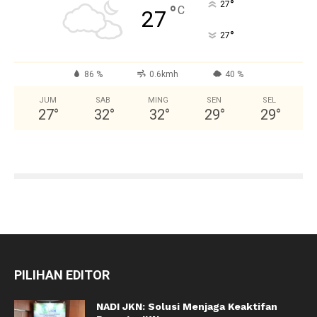
°
27
°
C
27
°
27
86 %
0.6kmh
40 %
JUM
SAB
MING
SEN
SEL
27
°
32
°
32
°
29
°
29
°
PILIHAN EDITOR
NADI JKN: Solusi Menjaga Keaktifan