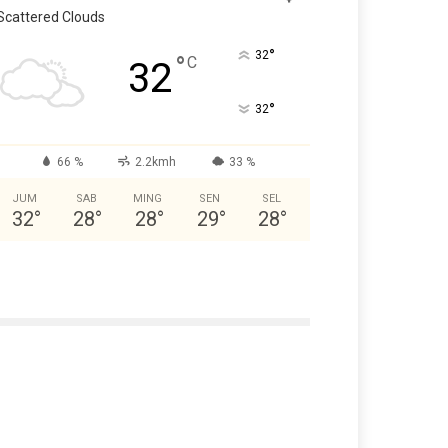
Scattered Clouds
°
32
°
C
32
°
32
66 %
2.2kmh
33 %
JUM
SAB
MING
SEN
SEL
32
°
28
°
28
°
29
°
28
°