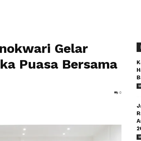
nokwari Gelar
ka Puasa Bersama
K
H
B
M
0
J
R
A
2
M