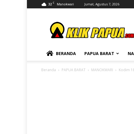
C
32
Jumat, Agustus 7, 2026
Manokwari
KLIKPAPUA
BERANDA
PAPUA BARAT
NA
Beranda
PAPUA BARAT
MANOKWARI
Kodim 18