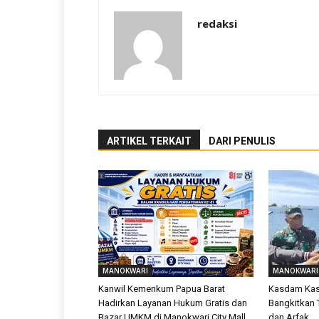
redaksi
ARTIKEL TERKAIT
DARI PENULIS
MANOKWARI
MANOKWARI
Kanwil Kemenkum Papua Barat
Kasdam Kasu
Hadirkan Layanan Hukum Gratis dan
Bangkitkan T
Bazar UMKM di Manokwari City Mall
dan Arfak