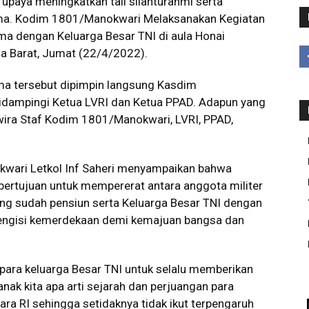
upaya meningkatkan tali silahturahmi serta
a. Kodim 1801/Manokwari Melaksanakan Kegiatan
ma dengan Keluarga Besar TNI di aula Honai
a Barat, Jumat (22/4/2022).
a tersebut dipimpin langsung Kasdim
didampingi Ketua LVRI dan Ketua PPAD. Adapun yang
rwira Staf Kodim 1801/Manokwari, LVRI, PPAD,
wari Letkol Inf Saheri menyampaikan bahwa
 bertujuan untuk mempererat antara anggota militer
ng sudah pensiun serta Keluarga Besar TNI dengan
ngisi kemerdekaan demi kemajuan bangsa dan
ra keluarga Besar TNI untuk selalu memberikan
k kita apa arti sejarah dan perjuangan para
a RI sehingga setidaknya tidak ikut terpengaruh