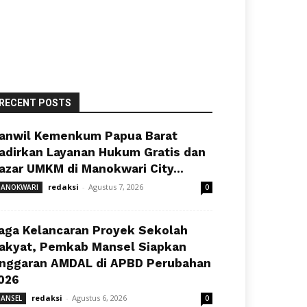
RECENT POSTS
anwil Kemenkum Papua Barat
adirkan Layanan Hukum Gratis dan
azar UMKM di Manokwari City...
redaksi
-
Agustus 7, 2026
ANOKWARI
0
aga Kelancaran Proyek Sekolah
akyat, Pemkab Mansel Siapkan
nggaran AMDAL di APBD Perubahan
026
redaksi
-
Agustus 6, 2026
ANSEL
0