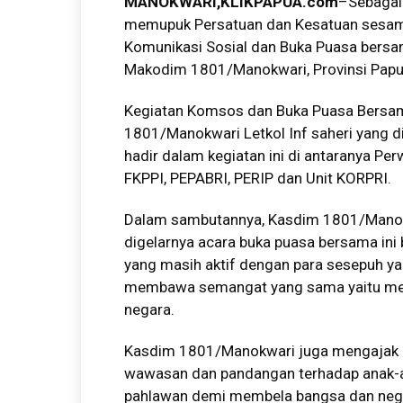
MANOKWARI,KLIKPAPUA.com
–Sebagai 
memupuk Persatuan dan Kesatuan sesam
Komunikasi Sosial dan Buka Puasa bersa
Makodim 1801/Manokwari, Provinsi Papu
Kegiatan Komsos dan Buka Puasa Bersam
1801/Manokwari Letkol Inf saheri yang 
hadir dalam kegiatan ini di antaranya Pe
FKPPI, PEPABRI, PERIP dan Unit KORPRI.
Dalam sambutannya, Kasdim 1801/Manok
digelarnya acara buka puasa bersama ini
yang masih aktif dengan para sesepuh ya
membawa semangat yang sama yaitu me
negara.
Kasdim 1801/Manokwari juga mengajak pa
wawasan dan pandangan terhadap anak-ana
pahlawan demi membela bangsa dan negar