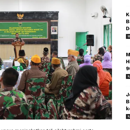
K
B
D
M
M
H
9
K
J
B
k
K