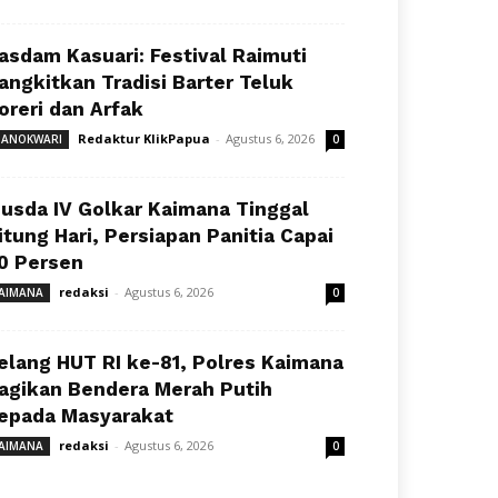
asdam Kasuari: Festival Raimuti
angkitkan Tradisi Barter Teluk
oreri dan Arfak
Redaktur KlikPapua
-
Agustus 6, 2026
ANOKWARI
0
usda IV Golkar Kaimana Tinggal
itung Hari, Persiapan Panitia Capai
0 Persen
redaksi
-
Agustus 6, 2026
AIMANA
0
elang HUT RI ke-81, Polres Kaimana
agikan Bendera Merah Putih
epada Masyarakat
redaksi
-
Agustus 6, 2026
AIMANA
0