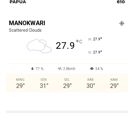
PAPUA
610
MANOKWARI
Scattered Clouds
°
27.9
°
C
27.9
°
27.9
77 %
2.8kmh
34 %
MING
SEN
SEL
RAB
KAM
29
°
31
°
29
°
30
°
29
°