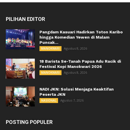
PILIHAN EDITOR
Pangdam Kasuari Hadirkan Toton Karibo
hingga Komedian Yewen di Malam
Puncak...
Agustus 8, 2026
MANOKWARI
18 Barista Se-Tanah Papua Adu Racik di
Festival Kopi Manokwari 2026
Agustus 8, 2026
MANOKWARI
NADI JKN: Solusi Menjaga Keaktifan
Peserta JKN
Agustus 7, 2026
NASIONAL
POSTING POPULER