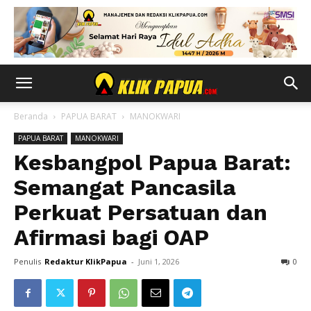
Beranda
PAPUA BARAT
MANOKWARI
PAPUA BARAT
MANOKWARI
Kesbangpol Papua Barat:
Semangat Pancasila
Perkuat Persatuan dan
Afirmasi bagi OAP
Penulis
Redaktur KlikPapua
-
Juni 1, 2026
0