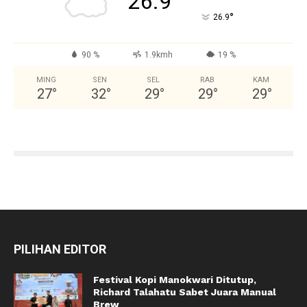
26.9
°
26.9
90 %
1.9kmh
19 %
MING
SEN
SEL
RAB
KAM
27
°
32
°
29
°
29
°
29
°
PILIHAN EDITOR
Festival Kopi Manokwari Ditutup,
Richard Talahatu Sabet Juara Manual
Brew