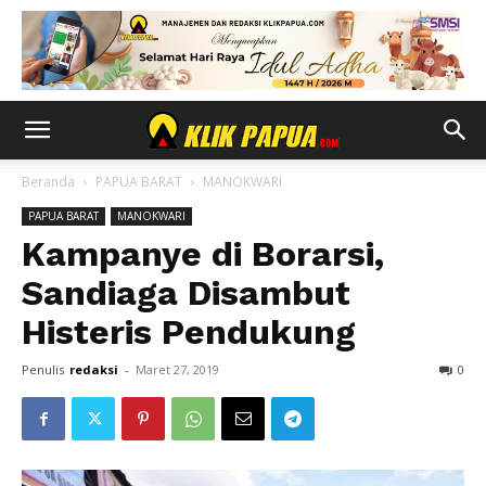
Beranda
PAPUA BARAT
MANOKWARI
PAPUA BARAT
MANOKWARI
Kampanye di Borarsi,
Sandiaga Disambut
Histeris Pendukung
Penulis
redaksi
-
Maret 27, 2019
0