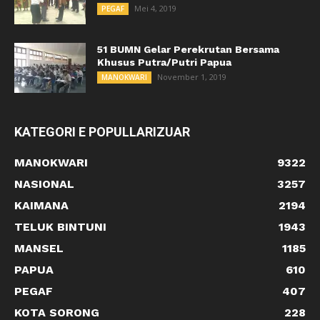
Mei 4, 2019
PEGAF
51 BUMN Gelar Perekrutan Bersama
Khusus Putra/Putri Papua
November 1, 2019
MANOKWARI
KATEGORI E POPULLARIZUAR
MANOKWARI
9322
NASIONAL
3257
KAIMANA
2194
TELUK BINTUNI
1943
MANSEL
1185
PAPUA
610
PEGAF
407
KOTA SORONG
228