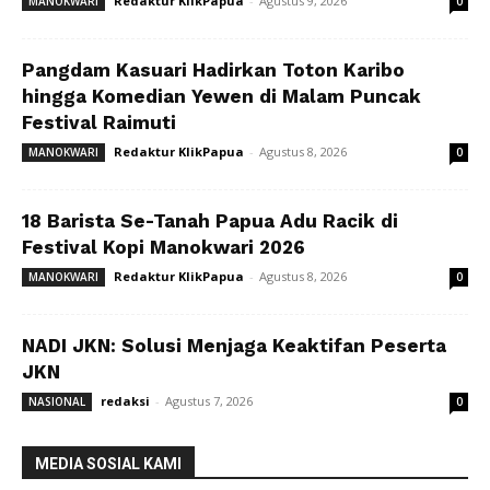
Redaktur KlikPapua
-
Agustus 9, 2026
MANOKWARI
0
Pangdam Kasuari Hadirkan Toton Karibo
hingga Komedian Yewen di Malam Puncak
Festival Raimuti
Redaktur KlikPapua
-
Agustus 8, 2026
MANOKWARI
0
18 Barista Se-Tanah Papua Adu Racik di
Festival Kopi Manokwari 2026
Redaktur KlikPapua
-
Agustus 8, 2026
MANOKWARI
0
NADI JKN: Solusi Menjaga Keaktifan Peserta
JKN
redaksi
-
Agustus 7, 2026
NASIONAL
0
MEDIA SOSIAL KAMI