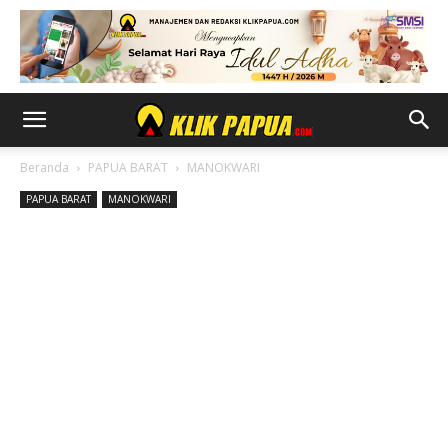
Beranda
PAPUA BARAT
MANOKWARI
PAPUA BARAT
MANOKWARI