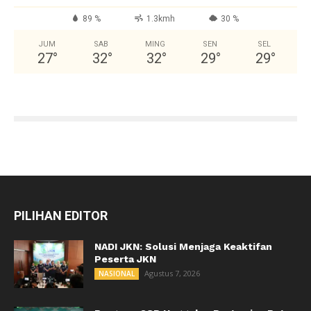
89 %
1.3kmh
30 %
JUM
SAB
MING
SEN
SEL
27
°
32
°
32
°
29
°
29
°
PILIHAN EDITOR
NADI JKN: Solusi Menjaga Keaktifan
Peserta JKN
Agustus 7, 2026
NASIONAL