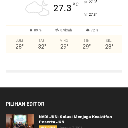
°
27.3
°
C
27.3
°
27.3
89 %
0.9kmh
72 %
JUM
SAB
MING
SEN
SEL
28
°
32
°
29
°
29
°
28
°
PILIHAN EDITOR
NADI JKN: Solusi Menjaga Keaktifan
Peserta JKN
Agustus 7, 2026
NASIONAL