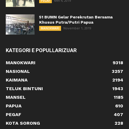
Mei 4, 2019
PEGAF
51 BUMN Gelar Perekrutan Bersama
Khusus Putra/Putri Papua
November 1, 2019
MANOKWARI
KATEGORI E POPULLARIZUAR
MANOKWARI
9318
NASIONAL
3257
KAIMANA
2194
TELUK BINTUNI
1943
MANSEL
1185
PAPUA
610
PEGAF
407
KOTA SORONG
228