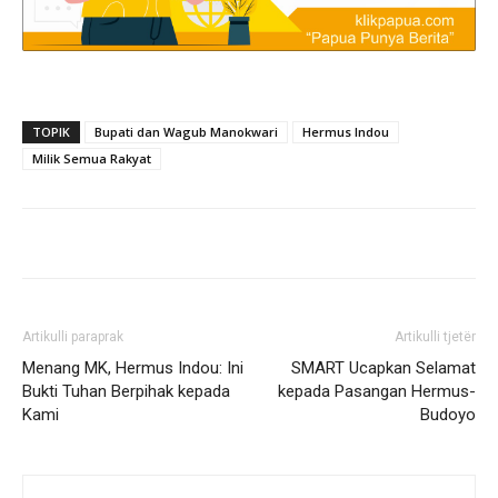
TOPIK
Bupati dan Wagub Manokwari
Hermus Indou
Milik Semua Rakyat
Artikulli paraprak
Artikulli tjetër
Menang MK, Hermus Indou: Ini
SMART Ucapkan Selamat
Bukti Tuhan Berpihak kepada
kepada Pasangan Hermus-
Kami
Budoyo