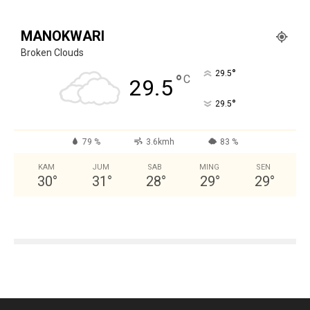
MANOKWARI
Broken Clouds
°
29.5
°
C
29.5
°
29.5
79 %
3.6kmh
83 %
KAM
JUM
SAB
MING
SEN
30
°
31
°
28
°
29
°
29
°