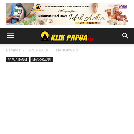
Beranda
PAPUA BARAT
MANOKWARI
PAPUA BARAT
MANOKWARI