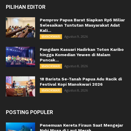
PILIHAN EDITOR
Pemprov Papua Barat Siapkan Rp5 Miliar
Selesaikan Tuntutan Masyarakat Adat
Kali...
Agustus 9, 2026
MANOKWARI
Pangdam Kasuari Hadirkan Toton Karibo
hingga Komedian Yewen di Malam
Puncak...
Agustus 8, 2026
MANOKWARI
18 Barista Se-Tanah Papua Adu Racik di
Festival Kopi Manokwari 2026
Agustus 8, 2026
MANOKWARI
POSTING POPULER
Penemuan Kereta Firaun Saat Mengejar
Nabi Musa di Laut Merah