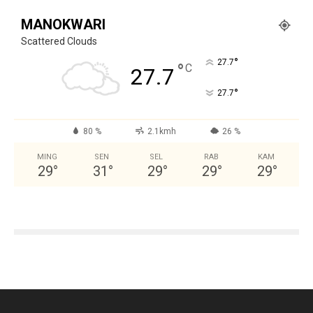
MANOKWARI
Scattered Clouds
°
27.7
°
C
27.7
°
27.7
80 %
2.1kmh
26 %
MING
SEN
SEL
RAB
KAM
29
°
31
°
29
°
29
°
29
°