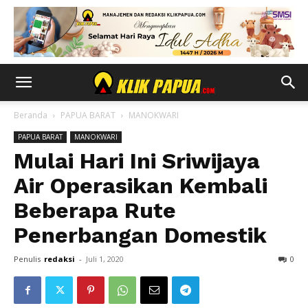
Beranda
PAPUA BARAT
MANOKWARI
PAPUA BARAT
MANOKWARI
Mulai Hari Ini Sriwijaya
Air Operasikan Kembali
Beberapa Rute
Penerbangan Domestik
Penulis
redaksi
-
Juli 1, 2020
0