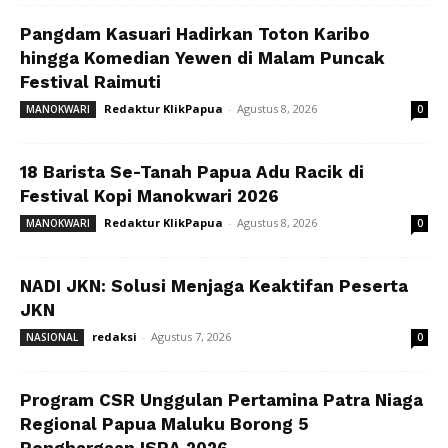
Pangdam Kasuari Hadirkan Toton Karibo
hingga Komedian Yewen di Malam Puncak
Festival Raimuti
Redaktur KlikPapua
-
Agustus 8, 2026
MANOKWARI
0
18 Barista Se-Tanah Papua Adu Racik di
Festival Kopi Manokwari 2026
Redaktur KlikPapua
-
Agustus 8, 2026
MANOKWARI
0
NADI JKN: Solusi Menjaga Keaktifan Peserta
JKN
redaksi
-
Agustus 7, 2026
NASIONAL
0
Program CSR Unggulan Pertamina Patra Niaga
Regional Papua Maluku Borong 5
Penghargaan ISRA 2026