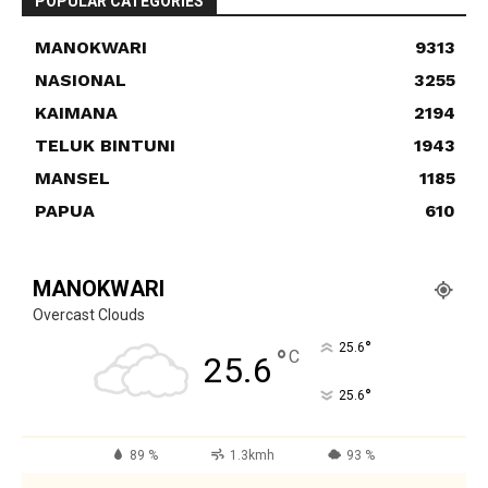
POPULAR CATEGORIES
MANOKWARI
9313
NASIONAL
3255
KAIMANA
2194
TELUK BINTUNI
1943
MANSEL
1185
PAPUA
610
MANOKWARI
Overcast Clouds
°
25.6
°
C
25.6
°
25.6
89 %
1.3kmh
93 %