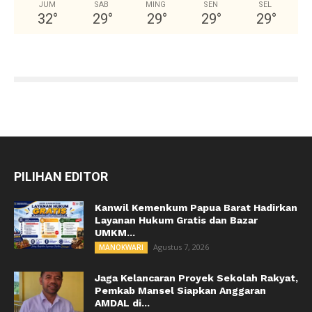
JUM
SAB
MING
SEN
SEL
32
°
29
°
29
°
29
°
29
°
PILIHAN EDITOR
Kanwil Kemenkum Papua Barat Hadirkan
Layanan Hukum Gratis dan Bazar
UMKM...
Agustus 7, 2026
MANOKWARI
Jaga Kelancaran Proyek Sekolah Rakyat,
Pemkab Mansel Siapkan Anggaran
AMDAL di...