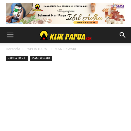
Beranda
PAPUA BARAT
MANOKWARI
PAPUA BARAT
MANOKWARI