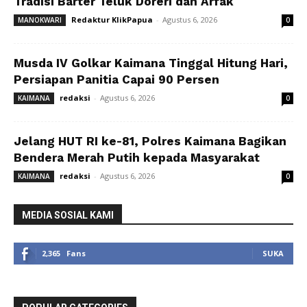
Tradisi Barter Teluk Doreri dan Arfak
Redaktur KlikPapua
-
Agustus 6, 2026
MANOKWARI
0
Musda IV Golkar Kaimana Tinggal Hitung Hari,
Persiapan Panitia Capai 90 Persen
redaksi
-
Agustus 6, 2026
KAIMANA
0
Jelang HUT RI ke-81, Polres Kaimana Bagikan
Bendera Merah Putih kepada Masyarakat
redaksi
-
Agustus 6, 2026
KAIMANA
0
MEDIA SOSIAL KAMI
2,365
Fans
SUKA