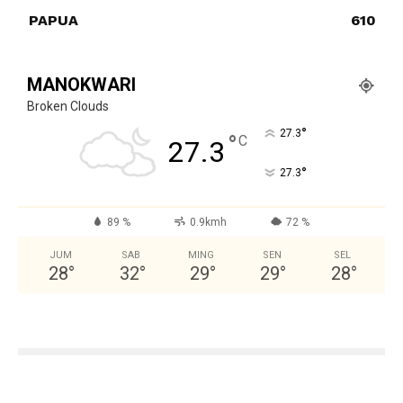
PAPUA
610
MANOKWARI
Broken Clouds
°
27.3
°
C
27.3
°
27.3
89 %
0.9kmh
72 %
JUM
SAB
MING
SEN
SEL
28
°
32
°
29
°
29
°
28
°