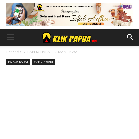
Beranda
PAPUA BARAT
MANOKWARI
PAPUA BARAT
MANOKWARI