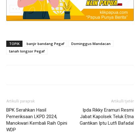
TOPIK
banjir bandang Pegaf
Dominggus Mandacan
tanah longsor Pegaf
Artikulli paraprak
Artikulli tjetër
BPK Serahkan Hasil
Ipda Rikky Eramuri Resmi
Pemeriksaan LKPD 2024,
Jabat Kapolsek Teluk Etna
Manokwari Kembali Raih Opini
Gantikan Iptu Lutfi Bafadal
WDP