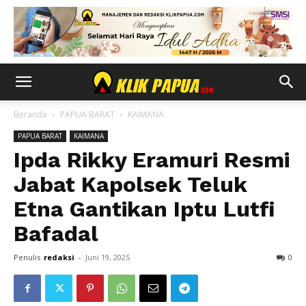
Beranda
PAPUA BARAT
KAIMANA
PAPUA BARAT
KAIMANA
Ipda Rikky Eramuri Resmi
Jabat Kapolsek Teluk
Etna Gantikan Iptu Lutfi
Bafadal
Penulis
redaksi
-
Juni 19, 2025
0