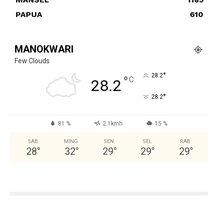
PAPUA
610
MANOKWARI
Few Clouds
°
28.2
°
C
28.2
°
28.2
81 %
2.1kmh
15 %
SAB
MING
SEN
SEL
RAB
28
°
32
°
29
°
29
°
29
°