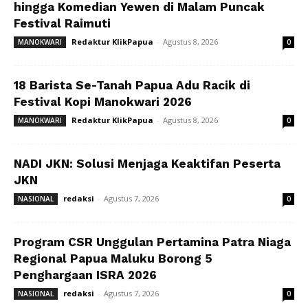
hingga Komedian Yewen di Malam Puncak
Festival Raimuti
Redaktur KlikPapua
-
Agustus 8, 2026
MANOKWARI
0
18 Barista Se-Tanah Papua Adu Racik di
Festival Kopi Manokwari 2026
Redaktur KlikPapua
-
Agustus 8, 2026
MANOKWARI
0
NADI JKN: Solusi Menjaga Keaktifan Peserta
JKN
redaksi
-
Agustus 7, 2026
NASIONAL
0
Program CSR Unggulan Pertamina Patra Niaga
Regional Papua Maluku Borong 5
Penghargaan ISRA 2026
redaksi
-
Agustus 7, 2026
NASIONAL
0