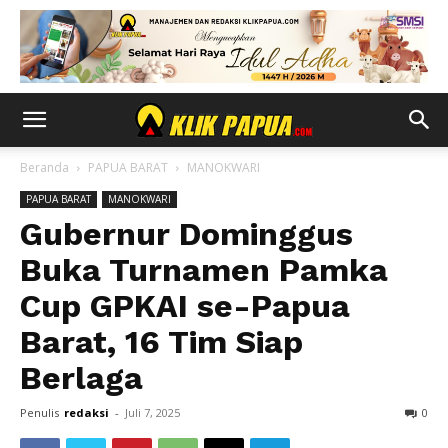
Beranda
PAPUA BARAT
MANOKWARI
PAPUA BARAT
MANOKWARI
Gubernur Dominggus
Buka Turnamen Pamka
Cup GPKAI se-Papua
Barat, 16 Tim Siap
Berlaga
Penulis
redaksi
-
Juli 7, 2025
0