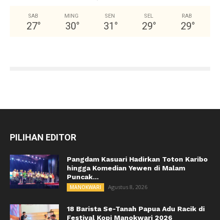
SAB
MING
SEN
SEL
RAB
27
°
30
°
31
°
29
°
29
°
PILIHAN EDITOR
Pangdam Kasuari Hadirkan Toton Karibo
hingga Komedian Yewen di Malam
Puncak...
Agustus 8, 2026
MANOKWARI
18 Barista Se-Tanah Papua Adu Racik di
Festival Kopi Manokwari 2026