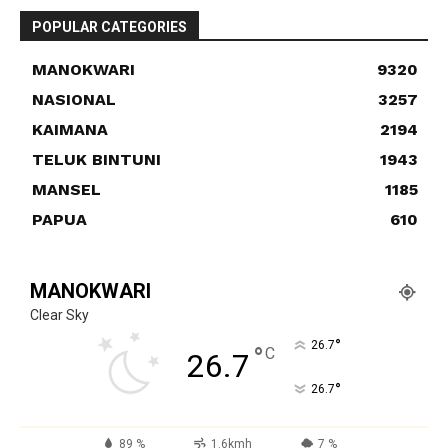
POPULAR CATEGORIES
MANOKWARI
9320
NASIONAL
3257
KAIMANA
2194
TELUK BINTUNI
1943
MANSEL
1185
PAPUA
610
MANOKWARI
Clear Sky
°
26.7
°
C
26.7
°
26.7
89 %
1.6kmh
7 %