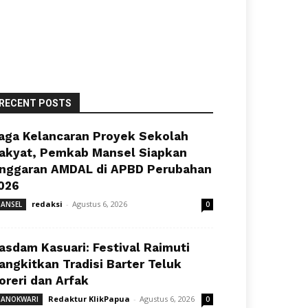
RECENT POSTS
aga Kelancaran Proyek Sekolah
akyat, Pemkab Mansel Siapkan
nggaran AMDAL di APBD Perubahan
026
redaksi
-
Agustus 6, 2026
ANSEL
0
asdam Kasuari: Festival Raimuti
angkitkan Tradisi Barter Teluk
oreri dan Arfak
Redaktur KlikPapua
-
Agustus 6, 2026
ANOKWARI
0