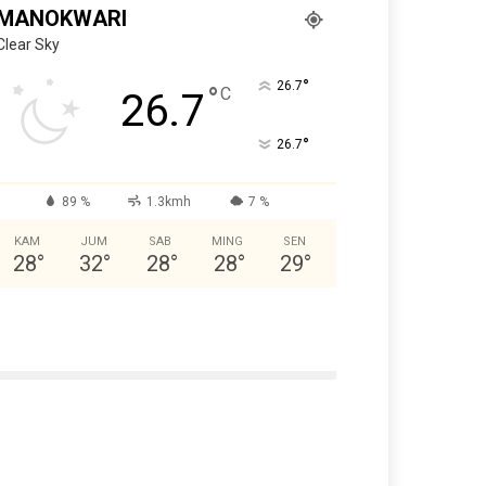
MANOKWARI
Clear Sky
°
26.7
°
C
26.7
°
26.7
89 %
1.3kmh
7 %
KAM
JUM
SAB
MING
SEN
28
°
32
°
28
°
28
°
29
°