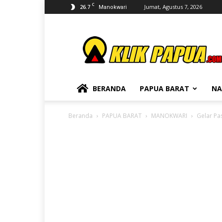
C
26.7
Jumat, Agustus 7, 2026
Manokwari
KLIKPAPUA
BERANDA
PAPUA BARAT
NA
Beranda
PAPUA BARAT
MANOKWARI
Gelar Pas