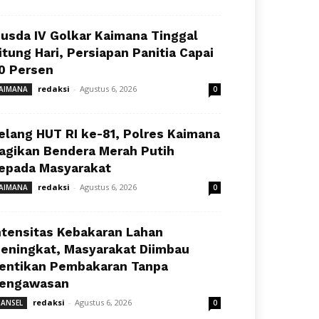
usda IV Golkar Kaimana Tinggal
itung Hari, Persiapan Panitia Capai
0 Persen
redaksi
-
Agustus 6, 2026
AIMANA
0
elang HUT RI ke-81, Polres Kaimana
agikan Bendera Merah Putih
epada Masyarakat
redaksi
-
Agustus 6, 2026
AIMANA
0
ntensitas Kebakaran Lahan
eningkat, Masyarakat Diimbau
entikan Pembakaran Tanpa
engawasan
redaksi
-
Agustus 6, 2026
ANSEL
0