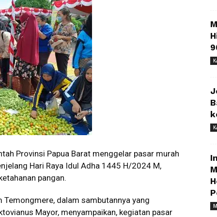
M
H
9
K
J
B
k
K
tah Provinsi Papua Barat menggelar pasar murah
I
njelang Hari Raya Idul Adha 1445 H/2024 M,
M
 ketahanan pangan.
H
P
ham Temongmere, dalam sambutannya yang
M
Oktovianus Mayor, menyampaikan, kegiatan pasar