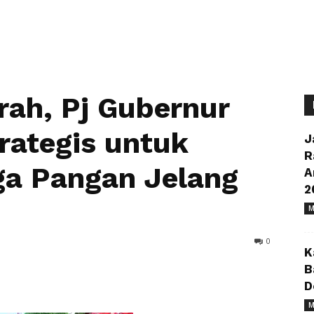
rah, Pj Gubernur
rategis untuk
J
R
rga Pangan Jelang
A
2
M
0
K
B
D
M