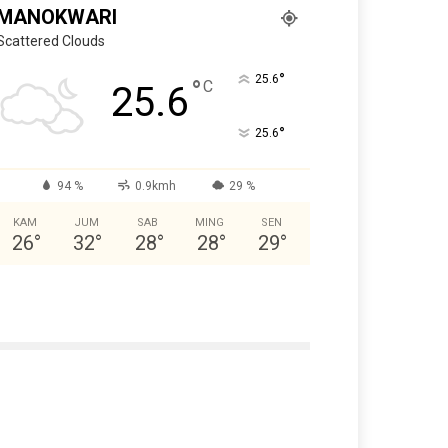
MANOKWARI
Scattered Clouds
°
25.6
°
C
25.6
°
25.6
94 %
0.9kmh
29 %
KAM
JUM
SAB
MING
SEN
26
°
32
°
28
°
28
°
29
°