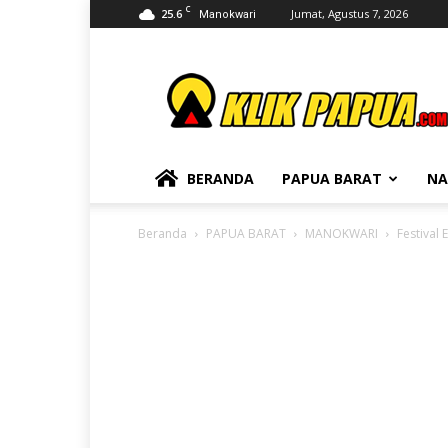
C
25.6
Jumat, Agustus 7, 2026
Manokwari
KLIKPAPUA
BERANDA
PAPUA BARAT
NA
Beranda
PAPUA BARAT
MANOKWARI
Festival