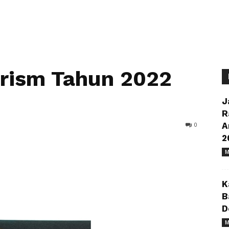
urism Tahun 2022
J
R
0
A
2
M
K
B
D
M