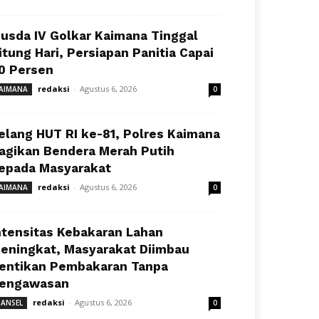
usda IV Golkar Kaimana Tinggal
itung Hari, Persiapan Panitia Capai
0 Persen
redaksi
-
Agustus 6, 2026
AIMANA
0
elang HUT RI ke-81, Polres Kaimana
agikan Bendera Merah Putih
epada Masyarakat
redaksi
-
Agustus 6, 2026
AIMANA
0
ntensitas Kebakaran Lahan
eningkat, Masyarakat Diimbau
entikan Pembakaran Tanpa
engawasan
redaksi
-
Agustus 6, 2026
ANSEL
0