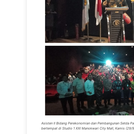
Asisten II Bidang Perekonomian dan Pembangunan Setda Pa
bertempat di Studio 1 XXI Manokwari City Mall, Kamis (29/9