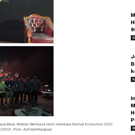
M
H
9
K
J
B
k
K
I
M
H
P
pua Barat, Melkias Werinussa resmi membuka Festival Ecotourism 2022,
M
/2022). (Foto: Aufrida/klikpapua)