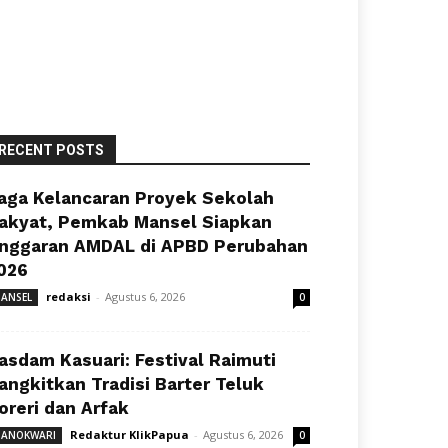
RECENT POSTS
aga Kelancaran Proyek Sekolah
akyat, Pemkab Mansel Siapkan
nggaran AMDAL di APBD Perubahan
026
redaksi
-
Agustus 6, 2026
ANSEL
0
asdam Kasuari: Festival Raimuti
angkitkan Tradisi Barter Teluk
oreri dan Arfak
Redaktur KlikPapua
-
Agustus 6, 2026
ANOKWARI
0