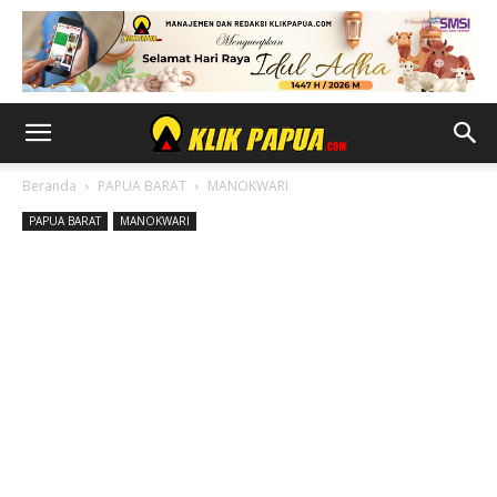
Beranda
PAPUA BARAT
MANOKWARI
PAPUA BARAT
MANOKWARI