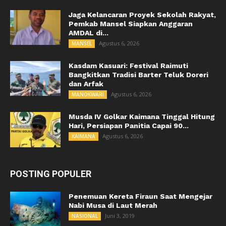
Jaga Kelancaran Proyek Sekolah Rakyat,
Pemkab Mansel Siapkan Anggaran
AMDAL di...
Agustus 6, 2026
MANSEL
Kasdam Kasuari: Festival Raimuti
Bangkitkan Tradisi Barter Teluk Doreri
dan Arfak
Agustus 6, 2026
MANOKWARI
Musda IV Golkar Kaimana Tinggal Hitung
Hari, Persiapan Panitia Capai 90...
Agustus 6, 2026
KAIMANA
POSTING POPULER
Penemuan Kereta Firaun Saat Mengejar
Nabi Musa di Laut Merah
Juni 3, 2019
NASIONAL