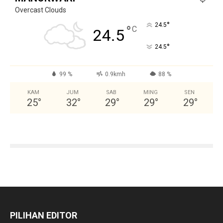
Overcast Clouds
°
24.5
°
C
24.5
°
24.5
99 %
0.9kmh
88 %
KAM
JUM
SAB
MING
SEN
25
°
32
°
29
°
29
°
29
°
PILIHAN EDITOR