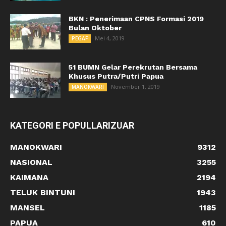
BKN : Penerimaan CPNS Formasi 2019
Bulan Oktober
Mei 4, 2019
PEGAF
51 BUMN Gelar Perekrutan Bersama
Khusus Putra/Putri Papua
November 1, 2019
MANOKWARI
KATEGORI E POPULLARIZUAR
MANOKWARI
9312
NASIONAL
3255
KAIMANA
2194
TELUK BINTUNI
1943
MANSEL
1185
PAPUA
610