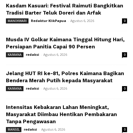
Kasdam Kasuari: Festival Raimuti Bangkitkan
Tradisi Barter Teluk Doreri dan Arfak
Redaktur KlikPapua
-
Agustus 6, 2026
MANOKWARI
0
Musda IV Golkar Kaimana Tinggal Hitung Hari,
Persiapan Panitia Capai 90 Persen
redaksi
-
Agustus 6, 2026
KAIMANA
0
Jelang HUT RI ke-81, Polres Kaimana Bagikan
Bendera Merah Putih kepada Masyarakat
redaksi
-
Agustus 6, 2026
KAIMANA
0
Intensitas Kebakaran Lahan Meningkat,
Masyarakat Diimbau Hentikan Pembakaran
Tanpa Pengawasan
redaksi
-
Agustus 6, 2026
MANSEL
0