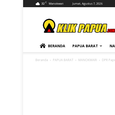
C
32
Jumat, Agustus 7, 2026
Manokwari
KLIKPAPUA
BERANDA
PAPUA BARAT
NA
Beranda
PAPUA BARAT
MANOKWARI
DPR Papu