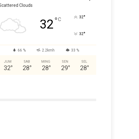
Scattered Clouds
°
32
°
C
32
°
32
66 %
2.2kmh
33 %
JUM
SAB
MING
SEN
SEL
32
°
28
°
28
°
29
°
28
°