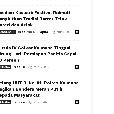
asdam Kasuari: Festival Raimuti
angkitkan Tradisi Barter Teluk
oreri dan Arfak
Redaktur KlikPapua
-
Agustus 6, 2026
ANOKWARI
0
usda IV Golkar Kaimana Tinggal
itung Hari, Persiapan Panitia Capai
0 Persen
redaksi
-
Agustus 6, 2026
AIMANA
0
elang HUT RI ke-81, Polres Kaimana
agikan Bendera Merah Putih
epada Masyarakat
redaksi
-
Agustus 6, 2026
AIMANA
0