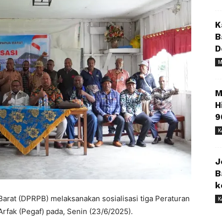
K
B
D
M
M
H
9
K
J
B
k
t (DPRPB) melaksanakan sosialisasi tiga Peraturan
K
rfak (Pegaf) pada, Senin (23/6/2025).