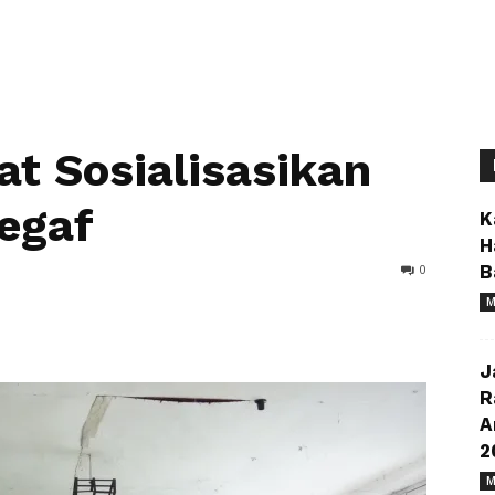
t Sosialisasikan
Pegaf
K
H
0
B
M
J
R
A
2
M