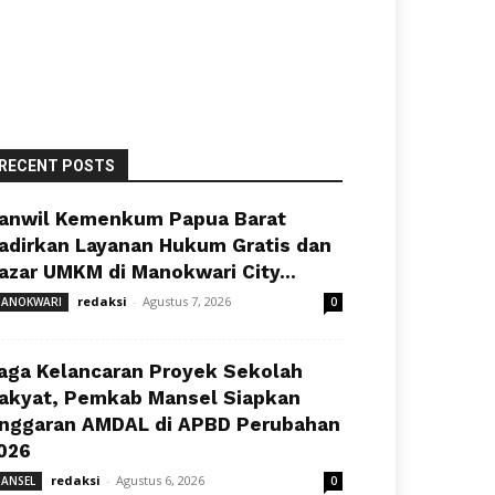
RECENT POSTS
anwil Kemenkum Papua Barat
adirkan Layanan Hukum Gratis dan
azar UMKM di Manokwari City...
redaksi
-
Agustus 7, 2026
ANOKWARI
0
aga Kelancaran Proyek Sekolah
akyat, Pemkab Mansel Siapkan
nggaran AMDAL di APBD Perubahan
026
redaksi
-
Agustus 6, 2026
ANSEL
0