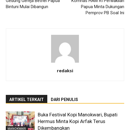
Gedung Gereja Bethel Papua
Komnas HAM RI Perwakilan
Bintuni Mulai Dibangun
Papua Minta Dukungan
Pemprov PB Soal Ini
redaksi
ARTIKEL TERKAIT
DARI PENULIS
Buka Festival Kopi Manokwari, Bupati
Hermus Minta Kopi Arfak Terus
Dikembangkan
MANOKWARI