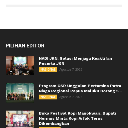
PILIHAN EDITOR
NADI JKN: Solusi Menjaga Keaktifan
Peserta JKN
Agustus 7, 2026
NASIONAL
Program CSR Unggulan Pertamina Patra
Niaga Regional Papua Maluku Borong 5...
Agustus 7, 2026
NASIONAL
Buka Festival Kopi Manokwari, Bupati
Hermus Minta Kopi Arfak Terus
Dikembangkan