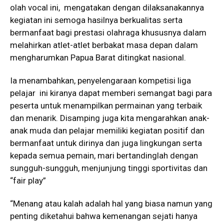
olah vocal ini, mengatakan dengan dilaksanakannya
kegiatan ini semoga hasilnya berkualitas serta
bermanfaat bagi prestasi olahraga khususnya dalam
melahirkan atlet-atlet berbakat masa depan dalam
mengharumkan Papua Barat ditingkat nasional.
Ia menambahkan, penyelengaraan kompetisi liga
pelajar ini kiranya dapat memberi semangat bagi para
peserta untuk menampilkan permainan yang terbaik
dan menarik. Disamping juga kita mengarahkan anak-
anak muda dan pelajar memiliki kegiatan positif dan
bermanfaat untuk dirinya dan juga lingkungan serta
kepada semua pemain, mari bertandinglah dengan
sungguh-sungguh, menjunjung tinggi sportivitas dan
“fair play”
“Menang atau kalah adalah hal yang biasa namun yang
penting diketahui bahwa kemenangan sejati hanya