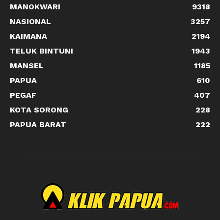
MANOKWARI
9318
NASIONAL
3257
KAIMANA
2194
TELUK BINTUNI
1943
MANSEL
1185
PAPUA
610
PEGAF
407
KOTA SORONG
228
PAPUA BARAT
222