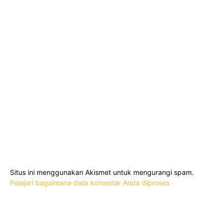
Situs ini menggunakan Akismet untuk mengurangi spam.
Pelajari bagaimana data komentar Anda diproses