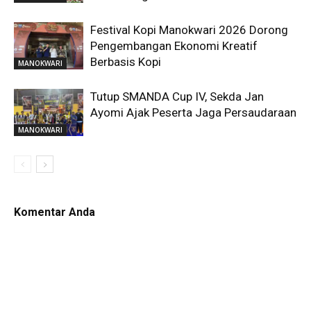
Festival Kopi Manokwari 2026 Dorong
Pengembangan Ekonomi Kreatif
Berbasis Kopi
MANOKWARI
Tutup SMANDA Cup IV, Sekda Jan
Ayomi Ajak Peserta Jaga Persaudaraan
MANOKWARI
Komentar Anda