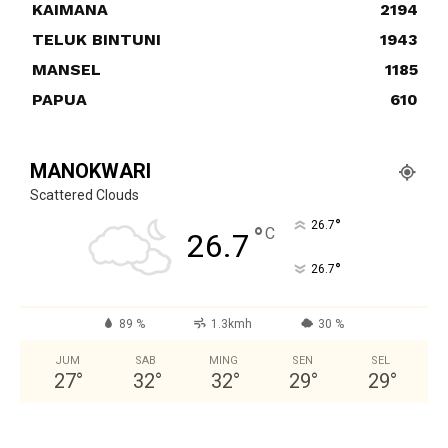
KAIMANA
2194
TELUK BINTUNI
1943
MANSEL
1185
PAPUA
610
MANOKWARI
Scattered Clouds
°
26.7
°
C
26.7
°
26.7
89 %
1.3kmh
30 %
JUM
SAB
MING
SEN
SEL
27
°
32
°
32
°
29
°
29
°