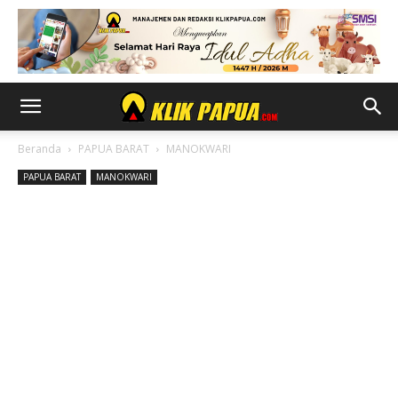
Beranda
PAPUA BARAT
MANOKWARI
PAPUA BARAT
MANOKWARI