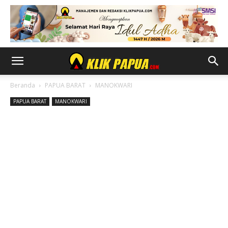
Beranda
PAPUA BARAT
MANOKWARI
PAPUA BARAT
MANOKWARI