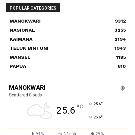
POPULAR CATEGORIES
MANOKWARI
9312
NASIONAL
3255
KAIMANA
2194
TELUK BINTUNI
1943
MANSEL
1185
PAPUA
610
MANOKWARI
Scattered Clouds
°
25.6
°
C
25.6
°
25.6
94 %
0.9kmh
29 %