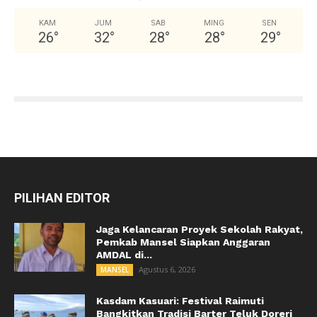
KAM
JUM
SAB
MING
SEN
26
°
32
°
28
°
28
°
29
°
PILIHAN EDITOR
Jaga Kelancaran Proyek Sekolah Rakyat,
Pemkab Mansel Siapkan Anggaran
AMDAL di...
Agustus 6, 2026
MANSEL
Kasdam Kasuari: Festival Raimuti
Bangkitkan Tradisi Barter Teluk Doreri