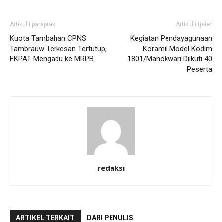
Artikulli paraprak
Artikulli tjetër
Kuota Tambahan CPNS
Kegiatan Pendayagunaan
Tambrauw Terkesan Tertutup,
Koramil Model Kodim
FKPAT Mengadu ke MRPB
1801/Manokwari Diikuti 40
Peserta
redaksi
ARTIKEL TERKAIT
DARI PENULIS