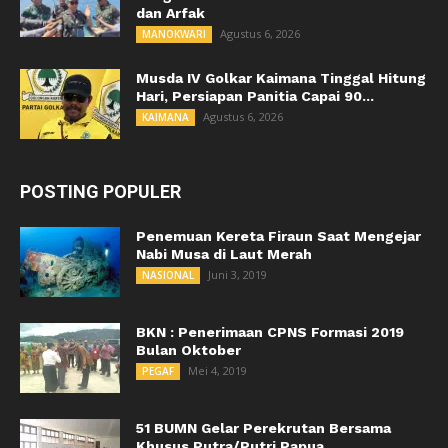
dan Arfak
Agustus 6, 2026
MANOKWARI
Musda IV Golkar Kaimana Tinggal Hitung
Hari, Persiapan Panitia Capai 90...
Agustus 6, 2026
KAIMANA
POSTING POPULER
Penemuan Kereta Firaun Saat Mengejar
Nabi Musa di Laut Merah
Juni 3, 2019
NASIONAL
BKN : Penerimaan CPNS Formasi 2019
Bulan Oktober
Mei 4, 2019
PEGAF
51 BUMN Gelar Perekrutan Bersama
Khusus Putra/Putri Papua