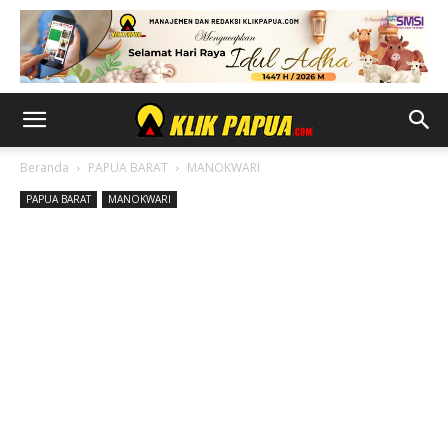
Beranda
PAPUA BARAT
MANOKWARI
PAPUA BARAT
MANOKWARI