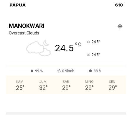
PAPUA
610
MANOKWARI
Overcast Clouds
°
24.5
°
C
24.5
°
24.5
99 %
0.9kmh
88 %
KAM
JUM
SAB
MING
SEN
25
°
32
°
29
°
29
°
29
°