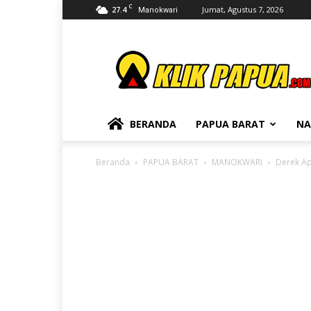
C
27.4
Jumat, Agustus 7, 2026
Manokwari
KLIKPAPUA
BERANDA
PAPUA BARAT
NA
Beranda
PAPUA BARAT
MANOKWARI
Derek Ap