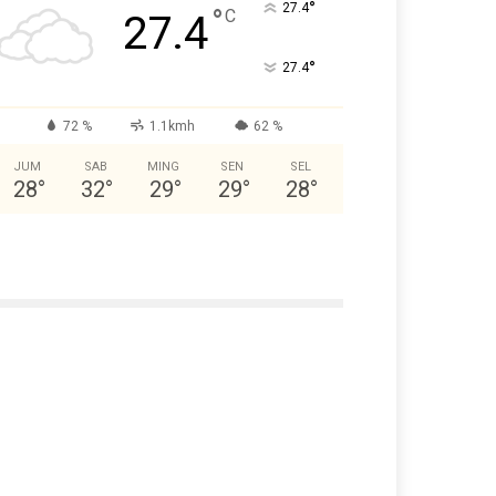
°
27.4
°
C
27.4
°
27.4
72 %
1.1kmh
62 %
JUM
SAB
MING
SEN
SEL
28
°
32
°
29
°
29
°
28
°