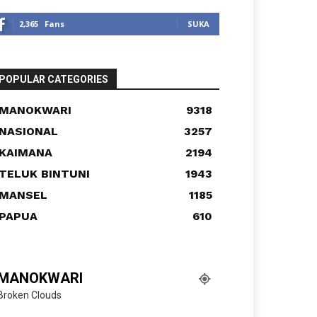
2,365
Fans
SUKA
POPULAR CATEGORIES
MANOKWARI
9318
NASIONAL
3257
KAIMANA
2194
TELUK BINTUNI
1943
MANSEL
1185
PAPUA
610
MANOKWARI
Broken Clouds