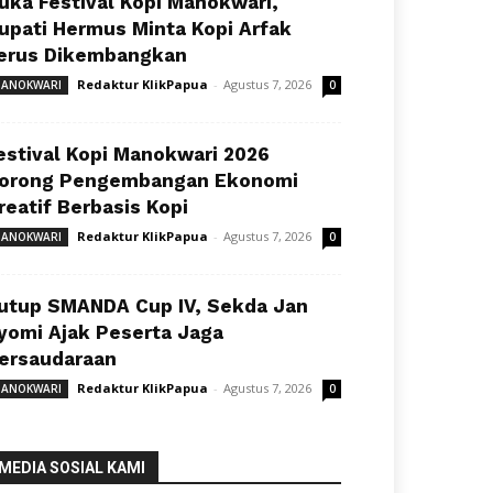
uka Festival Kopi Manokwari,
upati Hermus Minta Kopi Arfak
erus Dikembangkan
Redaktur KlikPapua
-
Agustus 7, 2026
ANOKWARI
0
estival Kopi Manokwari 2026
orong Pengembangan Ekonomi
reatif Berbasis Kopi
Redaktur KlikPapua
-
Agustus 7, 2026
ANOKWARI
0
utup SMANDA Cup IV, Sekda Jan
yomi Ajak Peserta Jaga
ersaudaraan
Redaktur KlikPapua
-
Agustus 7, 2026
ANOKWARI
0
MEDIA SOSIAL KAMI