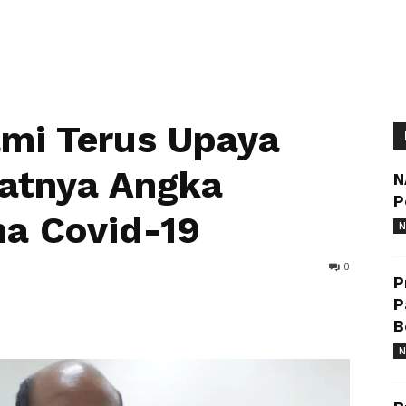
ami Terus Upaya
atnya Angka
N
P
a Covid-19
N
0
P
P
B
N