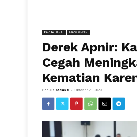
PAPUA BARAT
MANOKWARI
Derek Apnir: K
Cegah Meningk
Kematian Karen
Penulis
redaksi
-
Oktober 21, 2020