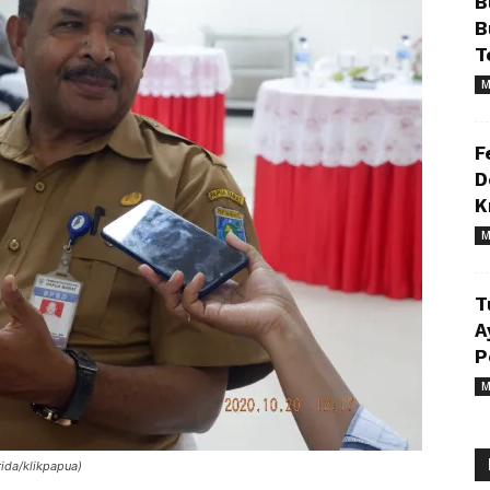
B
B
T
M
F
D
K
M
T
A
P
M
rida/klikpapua)