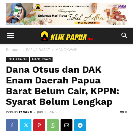
Beranda
PAPUA BARAT
MANOKWARI
PAPUA BARAT
MANOKWARI
Dana Otsus dan DAK
Enam Daerah Papua
Barat Belum Cair, KPPN:
Syarat Belum Lengkap
Penulis
redaksi
-
Juni 30, 2025
0