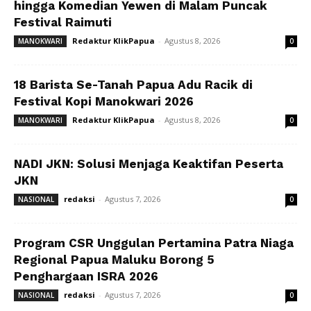
hingga Komedian Yewen di Malam Puncak
Festival Raimuti
Redaktur KlikPapua
-
Agustus 8, 2026
MANOKWARI
0
18 Barista Se-Tanah Papua Adu Racik di
Festival Kopi Manokwari 2026
Redaktur KlikPapua
-
Agustus 8, 2026
MANOKWARI
0
NADI JKN: Solusi Menjaga Keaktifan Peserta
JKN
redaksi
-
Agustus 7, 2026
NASIONAL
0
Program CSR Unggulan Pertamina Patra Niaga
Regional Papua Maluku Borong 5
Penghargaan ISRA 2026
redaksi
-
Agustus 7, 2026
NASIONAL
0