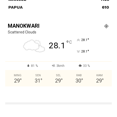
PAPUA
610
MANOKWARI
Scattered Clouds
°
28.1
°
C
28.1
°
28.1
81 %
3kmh
33 %
MING
SEN
SEL
RAB
KAM
29
°
31
°
29
°
30
°
29
°