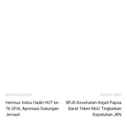
Artikulli paraprak
Artikulli tjetër
Hermus Indou Hadiri HUT ke-
BPJS Kesehatan-Kejati Papua
76 GPdI, Apresiasi Dukungan
Barat Teken MoU Tingkatkan
Jemaat
Kepatuhan JKN