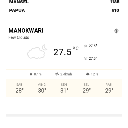
MANSEL
1185
PAPUA
610
MANOKWARI
Few Clouds
°
27.5
°
C
27.5
°
27.5
87 %
2.4kmh
12 %
SAB
MING
SEN
SEL
RAB
28
°
30
°
31
°
29
°
29
°