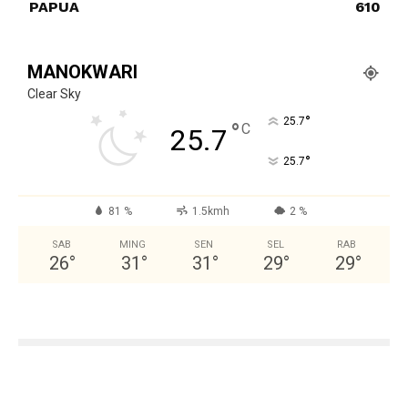
PAPUA
610
MANOKWARI
Clear Sky
°
25.7
°
C
25.7
°
25.7
81 %
1.5kmh
2 %
SAB
MING
SEN
SEL
RAB
26
°
31
°
31
°
29
°
29
°