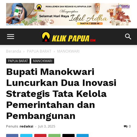
Beranda
PAPUA BARAT
MANOKWARI
PAPUA BARAT
MANOKWARI
Bupati Manokwari
Luncurkan Dua Inovasi
Strategis Tata Kelola
Pemerintahan dan
Pembangunan
Penulis
redaksi
-
Juli 3, 2025
0